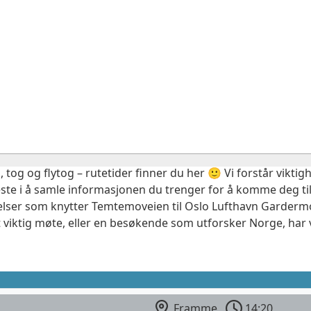
, tog og flytog – rutetider finner du her 🙂 Vi forstår vikt
este i å samle informasjonen du trenger for å komme deg til
delser som knytter Temtemoveien til Oslo Lufthavn Gardermo
 viktig møte, eller en besøkende som utforsker Norge, har 
n
Framme
14:20