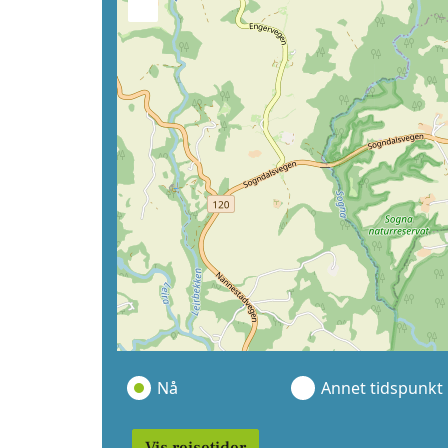
−
Nå
Annet tidspunkt