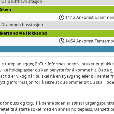
l Oslo lufthavn stasjon
 Skien
14:12 Ankomst Drammen 
il Drammen busstasjon
Vikersund via Hokksund
14:54 Ankomst Temtemo
le ruteplanlegger, EnTur. Informasjonen vi bruker er plukket
vilke holdeplasser du kan benytte for å komme hit. Dette gjø
t tid er viktig når du skal nå en flyavgang eller bli hentet fr
yttig informasjon for å sikre at du kommer dit du skal i tide
søk for buss og tog. På denne siden er søket i utgangspunk
ltet til å starte søket med en annen holdeplass. Uanset