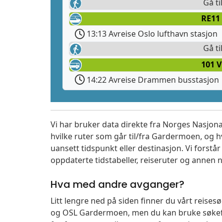
Gå ti
RE11
13:13 Avreise Oslo lufthavn stasjon
Gå t
101 
14:22 Avreise Drammen busstasjon
Vi har bruker data direkte fra Norges Nasjona
hvilke ruter som går til/fra Gardermoen, og h
uansett tidspunkt eller destinasjon. Vi forstår a
oppdaterte tidstabeller, reiseruter og annen n
Hva med andre avganger?
Litt lengre ned på siden finner du vårt reise
og OSL Gardermoen, men du kan bruke søkefe