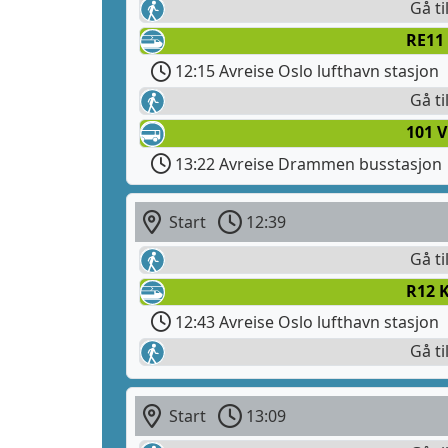
Gå ti
RE11
12:15 Avreise Oslo lufthavn stasjon
Gå t
101 
13:22 Avreise Drammen busstasjon
Start
12:39
Gå ti
R12 
12:43 Avreise Oslo lufthavn stasjon
Gå ti
Start
13:09