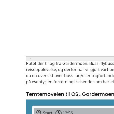
Rutetider til og fra Gardermoen. Buss, flybuss
reiseopplevelse, og derfor har vi gjort vårt b
du en oversikt over buss- og/eller togforbin
på eventyr, en forretningsreisende som har et
Temtemoveien til OSL Gardermoe
Start
12:56