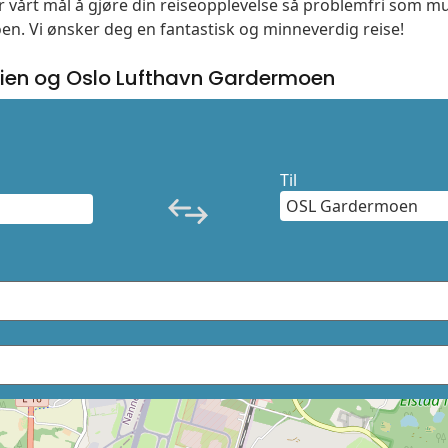
 er vårt mål å gjøre din reiseopplevelse så problemfri som m
moen. Vi ønsker deg en fantastisk og minneverdig reise!
en og Oslo Lufthavn Gardermoen
Til