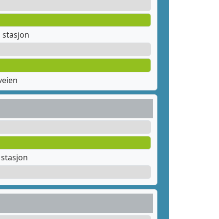
stasjon
veien
stasjon