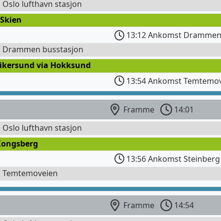
l Oslo lufthavn stasjon
 Skien
13:12 Ankomst Drammen 
il Drammen busstasjon
Vikersund via Hokksund
13:54 Ankomst Temtemo
Framme
14:01
l Oslo lufthavn stasjon
Kongsberg
13:56 Ankomst Steinberg 
l Temtemoveien
Framme
14:54