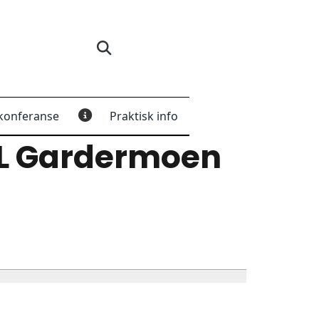
konferanse
Praktisk info
L Gardermoen