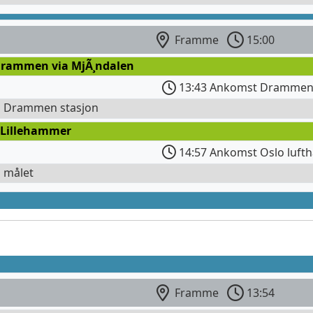
Framme
15:00
Drammen via MjÃ¸ndalen
13:43 Ankomst Drammen 
l Drammen stasjon
 Lillehammer
14:57 Ankomst Oslo lufth
l målet
n
Framme
13:54