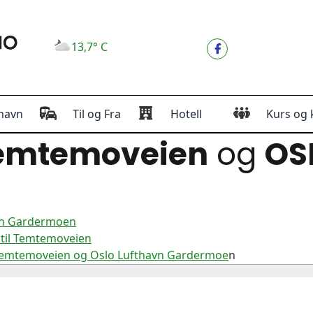
13,7° C
havn
Til og Fra
Hotell
Kurs og 
emtemoveien
og
OS
vn Gardermoen
til Temtemoveien
 Temtemoveien og Oslo Lufthavn Gardermoe
n