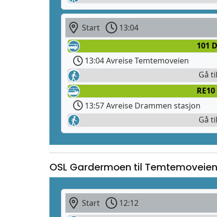
Start
13:04
101 
13:04 Avreise Temtemoveien
Gå ti
RE10
13:57 Avreise Drammen stasjon
Gå ti
OSL Gardermoen til Temtemoveie
Start
12:12