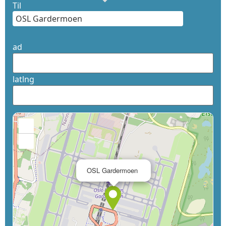
Til
ad
latlng
+
−
×
OSL Gardermoen