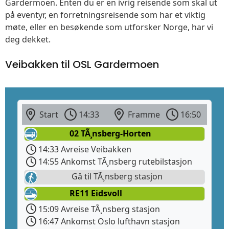
Gardermoen. Enten du er en ivrig reisende som skal ut
på eventyr, en forretningsreisende som har et viktig
møte, eller en besøkende som utforsker Norge, har vi
deg dekket.
Veibakken til OSL Gardermoen
Start
14:33
Framme
16:50
02 TÃ¸nsberg-Horten
14:33 Avreise Veibakken
14:55 Ankomst TÃ¸nsberg rutebilstasjon
Gå til TÃ¸nsberg stasjon
RE11 Eidsvoll
15:09 Avreise TÃ¸nsberg stasjon
16:47 Ankomst Oslo lufthavn stasjon