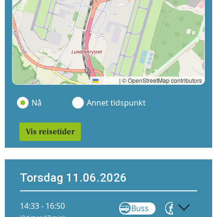
Leaflet
|
© OpenStreetMap contributors
Nå
Annet tidspunkt
Vis reisetider
Torsdag 11.06.2026
14:33 - 16:50
Buss
Gå