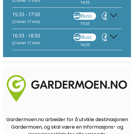
(2 timer 17 min)
14:33
14:55
15
15:33 - 17:50
Buss
Gå
(2 timer 17 min)
15:33
15:55
16
16:33 - 18:50
Buss
Gå
(2 timer 17 min)
16:33
16:55
17
Gardermoen.no arbeider for å utvikle destinasjonen
Gardermoen, og skal være en informasjons- og