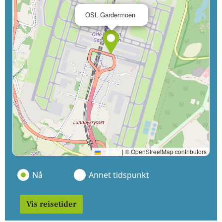
×
OSL Gardermoen
Leaflet
|
© OpenStreetMap contributors
Nå
Annet tidspunkt
Vis reisetider