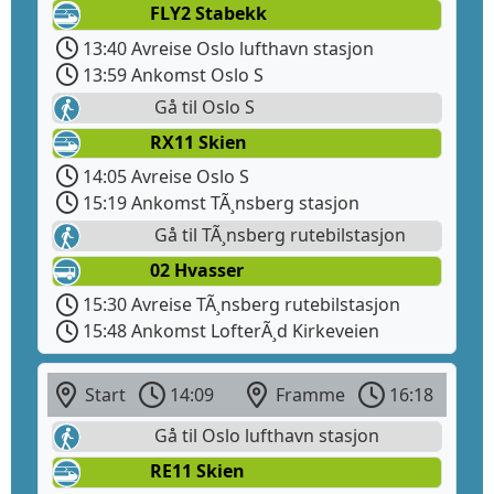
FLY2 Stabekk
13:40 Avreise Oslo lufthavn stasjon
13:59 Ankomst Oslo S
Gå til Oslo S
RX11 Skien
14:05 Avreise Oslo S
15:19 Ankomst TÃ¸nsberg stasjon
Gå til TÃ¸nsberg rutebilstasjon
02 Hvasser
15:30 Avreise TÃ¸nsberg rutebilstasjon
15:48 Ankomst LofterÃ¸d Kirkeveien
Start
14:09
Framme
16:18
Gå til Oslo lufthavn stasjon
RE11 Skien