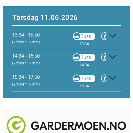
Torsdag 11.06.2026
13:34 - 15:50
Buss
Gå
(2 timer 16 min)
13:34
13:55
14
14:34 - 16:50
Buss
Gå
(2 timer 16 min)
14:34
14:55
15
15:34 - 17:50
Buss
Gå
(2 timer 16 min)
15:34
15:55
16