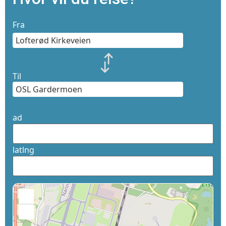
Fra
Til
ad
latlng
+
−