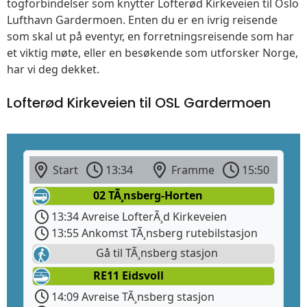
togforbindelser som knytter Lofterød Kirkeveien til Oslo
Lufthavn Gardermoen. Enten du er en ivrig reisende
som skal ut på eventyr, en forretningsreisende som har
et viktig møte, eller en besøkende som utforsker Norge,
har vi deg dekket.
Lofterød Kirkeveien til OSL Gardermoen
Start
13:34
Framme
15:50
02 TÃ¸nsberg-Horten
13:34 Avreise LofterÃ¸d Kirkeveien
13:55 Ankomst TÃ¸nsberg rutebilstasjon
Gå til TÃ¸nsberg stasjon
RE11 Eidsvoll
14:09 Avreise TÃ¸nsberg stasjon