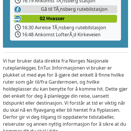
16:19 Ankomst TÃ¸nsberg stasjon
Gå til TÃ¸nsberg rutebilstasjon
02 Hvasser
16:30 Avreise TÃ¸nsberg rutebilstasjon
16:48 Ankomst LofterÃ¸d Kirkeveien
Vi har bruker data direkte fra Norges Nasjonale
ruteplanlegger, EnTur. Informasjonen vi bruker er
plukket ut med øye for å gjøre det enkelt å finne hvilke
ruter som går til/fra Gardermoen, og hvilke
holdeplasser du kan benytte for å komme hit. Dette gjør
det enkelt for deg å planlegge din reise, uansett
tidspunkt eller destinasjon. Vi forstår at tid er viktig når
du skal nå en flyavgang eller bli hentet fra flyplassen.
Derfor gir vi deg tilgang til oppdaterte tidstabeller,
reiseruter og annen nyttig informasjon for å sikre at du
kommer dit du skal i tide.