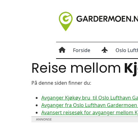
Forside
Oslo Luft
Reise mellom
Kj
På denne siden finner du:
Avganger Kjøkøy bru til Oslo Lufthavn 
Avganger fra Oslo Lufthavn Gardermoen t
Avansert reisesøk for avganger mellom 