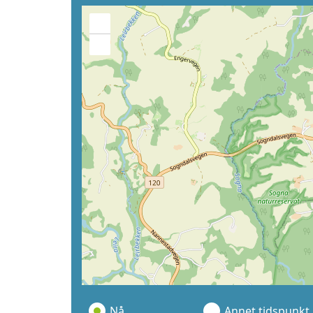
+
−
Nå
Annet tidspunkt