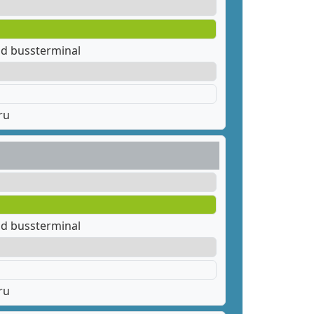
ad bussterminal
ru
ad bussterminal
ru