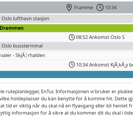
Framme
10:34
l Oslo lufthavn stasjon
 Drammen
08:52 Ankomst Oslo S
l Oslo bussterminal
valer - SkjÃ¦rhalden
10:34 Ankomst KjÃ¸kÃ¸y b
le ruteplanlegger, EnTur. Informasjonen vi bruker er plukket
vilke holdeplasser du kan benytte for å komme hit. Dette gjø
t tid er viktig når du skal nå en flyavgang eller bli hentet fr
yttig informasjon for å sikre at du kommer dit du skal i tide