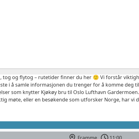
, tog og flytog – rutetider finner du her 🙂 Vi forstår vikt
este i å samle informasjonen du trenger for å komme deg til
elser som knytter Kjøkøy bru til Oslo Lufthavn Gardermoen.
ktig møte, eller en besøkende som utforsker Norge, har vi 
Framme
11:00