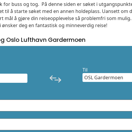
søk for buss og tog. På denne siden er søket i utgangspunkt
t til å starte søket med en annen holdeplass. Uansett o
vårt mål å gjøre din reiseopplevelse så problemfri som mulig
Vi ønsker deg en fantastisk og minneverdig reise!
og Oslo Lufthavn Gardermoen
Til