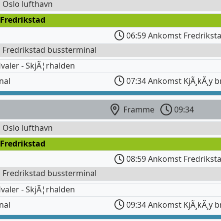
l Oslo lufthavn
Fredrikstad
06:59 Ankomst Fredrikst
l Fredrikstad bussterminal
valer - SkjÃ¦rhalden
nal
07:34 Ankomst KjÃ¸kÃ¸y b
Framme
09:34
l Oslo lufthavn
Fredrikstad
08:59 Ankomst Fredrikst
l Fredrikstad bussterminal
valer - SkjÃ¦rhalden
nal
09:34 Ankomst KjÃ¸kÃ¸y b