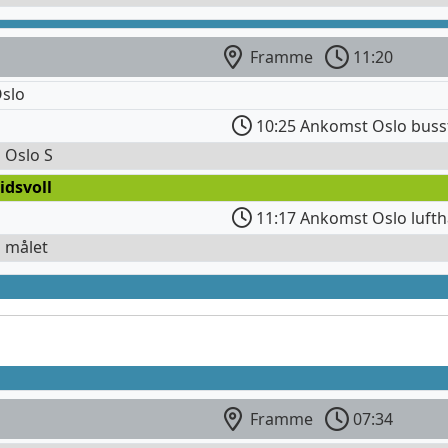
Framme
11:20
slo
10:25 Ankomst Oslo buss
l Oslo S
idsvoll
11:17 Ankomst Oslo lufth
l målet
Framme
07:34