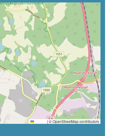
Leaflet
|
© OpenStreetMap contributors