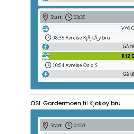
Start
08:35
VY6 O
08:35 Avreise KjÃ¸kÃ¸y bru
Gå ti
R12 E
10:54 Avreise Oslo S
Gå ti
OSL Gardermoen til Kjøkøy bru
Start
04:51