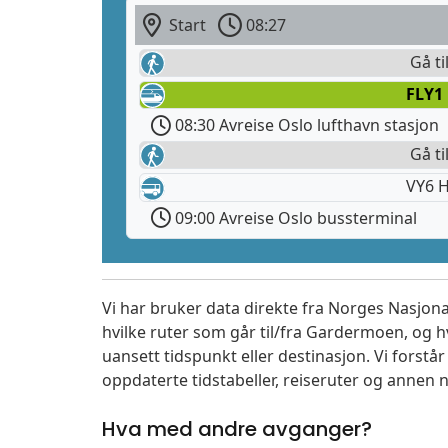
Start
08:27
Gå ti
FLY1
08:30 Avreise Oslo lufthavn stasjon
Gå ti
VY6 H
09:00 Avreise Oslo bussterminal
Vi har bruker data direkte fra Norges Nasjona
hvilke ruter som går til/fra Gardermoen, og h
uansett tidspunkt eller destinasjon. Vi forstår a
oppdaterte tidstabeller, reiseruter og annen n
Hva med andre avganger?