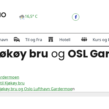
16,5° C
havn
Til og Fra
Hotell
Kurs og 
økøy bru
og
OSL Ga
Gardermoen
il Kjøkøy bru
Kjøkøy bru og Oslo Lufthavn Gardermoe
n