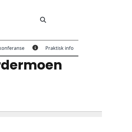
konferanse
Praktisk info
rdermoen