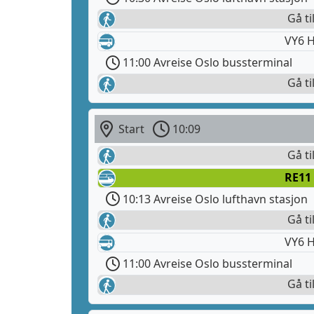
Gå ti
VY6 H
11:00 Avreise Oslo bussterminal
Gå ti
Start
10:09
Gå ti
RE11
10:13 Avreise Oslo lufthavn stasjon
Gå ti
VY6 H
11:00 Avreise Oslo bussterminal
Gå ti