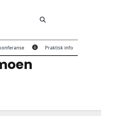
konferanse
Praktisk info
rmoen