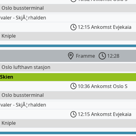
l Oslo bussterminal
valer - SkjÃ¦rhalden
12:15 Ankomst Evjekaia
l Kniple
Framme
12:28
l Oslo lufthavn stasjon
 Skien
10:36 Ankomst Oslo S
l Oslo bussterminal
valer - SkjÃ¦rhalden
12:15 Ankomst Evjekaia
l Kniple