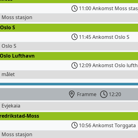
11:00 Ankomst Moss stas
l Moss stasjon
Oslo S
11:45 Ankomst Oslo S
l Oslo S
 Oslo Lufthavn
12:09 Ankomst Oslo lufth
l målet
Framme
12:20
l Evjekaia
Fredrikstad-Moss
10:56 Ankomst Torggata
l Moss stasjon