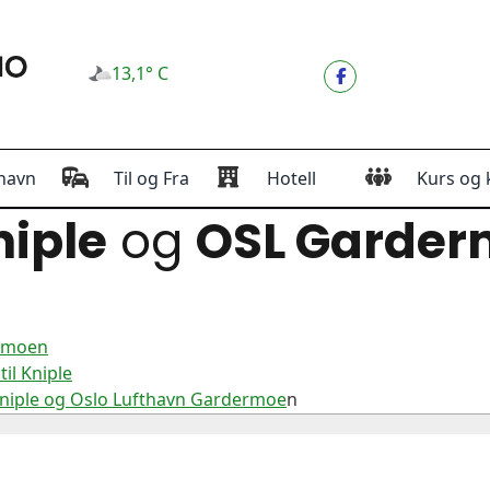
13,1° C
havn
Til og Fra
Hotell
Kurs og 
iple
og
OSL Garde
ermoen
il Kniple
Kniple og Oslo Lufthavn Gardermoe
n