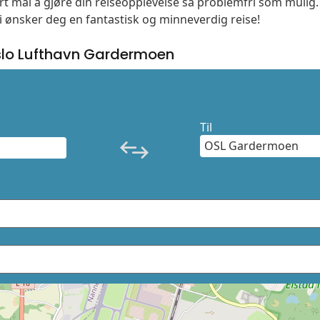
vårt mål å gjøre din reiseopplevelse så problemfri som mulig
Vi ønsker deg en fantastisk og minneverdig reise!
slo Lufthavn Gardermoen
Til