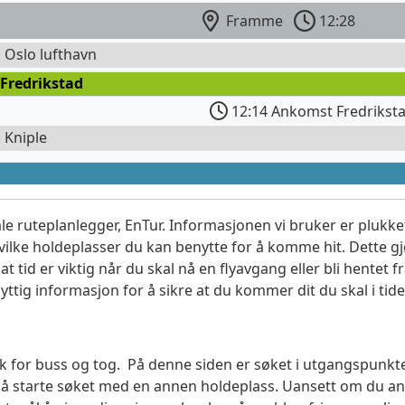
Framme
12:28
l Oslo lufthavn
Fredrikstad
12:14 Ankomst Fredrikst
l Kniple
le ruteplanlegger, EnTur. Informasjonen vi bruker er plukket
vilke holdeplasser du kan benytte for å komme hit. Dette gjø
t tid er viktig når du skal nå en flyavgang eller bli hentet fr
yttig informasjon for å sikre at du kommer dit du skal i tide
søk for buss og tog. På denne siden er søket i utgangspunkt
l å starte søket med en annen holdeplass. Uansett om du