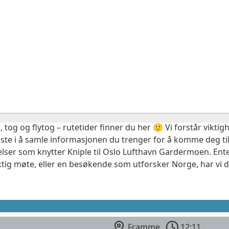
, tog og flytog – rutetider finner du her 🙂 Vi forstår vikt
este i å samle informasjonen du trenger for å komme deg til
elser som knytter Kniple til Oslo Lufthavn Gardermoen. Ente
ktig møte, eller en besøkende som utforsker Norge, har vi 
Framme
12:11