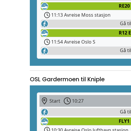
RE20 
11:13 Avreise Moss stasjon
Gå ti
R12 E
11:54 Avreise Oslo S
Gå ti
OSL Gardermoen til Kniple
Start
10:27
Gå ti
FLY1
10:30 Avreise Oslo lufthavn stasjon