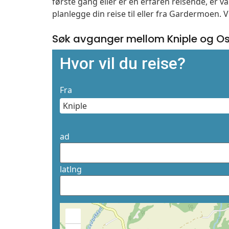
første gang eller er en erfaren reisende, er 
planlegge din reise til eller fra Gardermoen. 
Søk avganger mellom Kniple og O
Hvor vil du reise?
Fra
ad
latlng
+