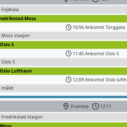
l Evjekaia
Fredrikstad-Moss
10:56 Ankomst Torggata
l Moss stasjon
Oslo S
11:45 Ankomst Oslo S
l Oslo S
 Oslo Lufthavn
12:09 Ankomst Oslo lufth
l målet
Framme
12:11
l Fredrikstad stasjon
 Moss