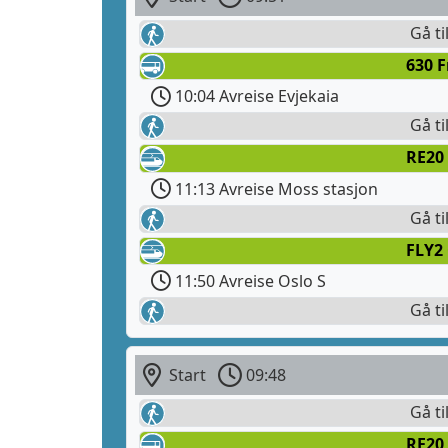
Gå ti
630 
10:04 Avreise Evjekaia
Gå ti
RE20 
11:13 Avreise Moss stasjon
Gå ti
FLY2
11:50 Avreise Oslo S
Gå ti
Start
09:48
Gå ti
RE20