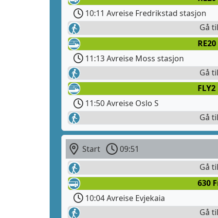
10:11 Avreise Fredrikstad stasjon
Gå ti
RE20 
11:13 Avreise Moss stasjon
Gå ti
FLY2
11:50 Avreise Oslo S
Gå ti
Start
09:51
Gå ti
630 
10:04 Avreise Evjekaia
Gå ti