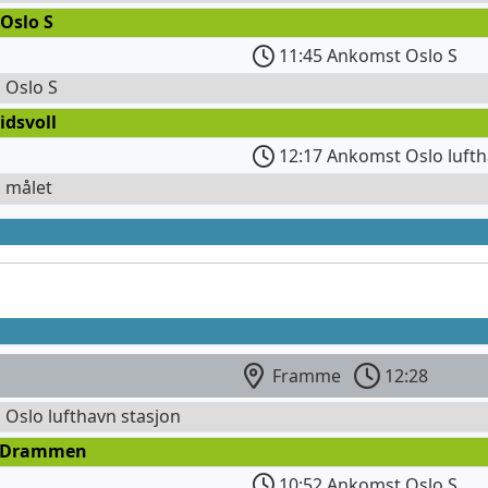
Oslo S
11:45 Ankomst Oslo S
l Oslo S
idsvoll
12:17 Ankomst Oslo lufth
l målet
Framme
12:28
l Oslo lufthavn stasjon
 Drammen
10:52 Ankomst Oslo S