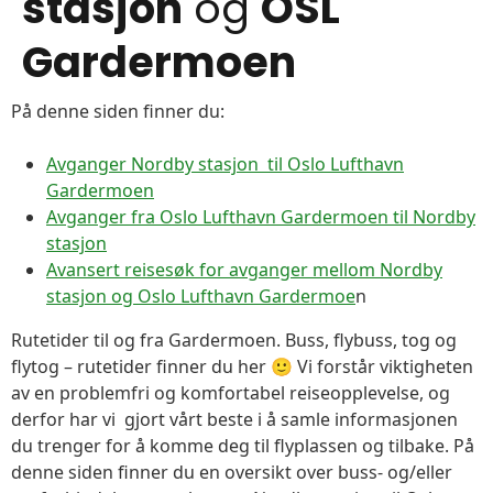
stasjon
og
OSL
Gardermoen
På denne siden finner du:
Avganger Nordby stasjon til Oslo Lufthavn
Gardermoen
Avganger fra Oslo Lufthavn Gardermoen til Nordby
stasjon
Avansert reisesøk for avganger mellom Nordby
stasjon og Oslo Lufthavn Gardermoe
n
Rutetider til og fra Gardermoen. Buss, flybuss, tog og
flytog – rutetider finner du her 🙂 Vi forstår viktigheten
av en problemfri og komfortabel reiseopplevelse, og
derfor har vi gjort vårt beste i å samle informasjonen
du trenger for å komme deg til flyplassen og tilbake. På
denne siden finner du en oversikt over buss- og/eller