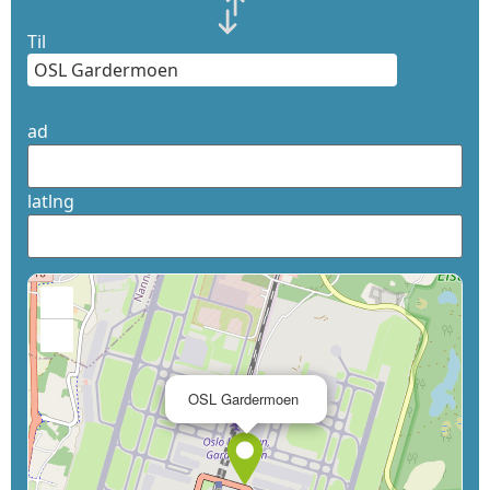
Til
ad
latlng
+
−
×
OSL Gardermoen