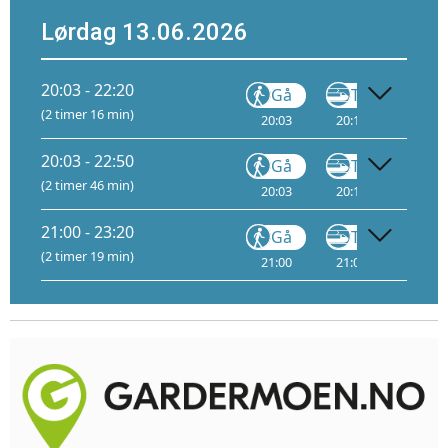
Lørdag 13.06.2026
20:03 - 22:20
Gå
Tog
(2 timer 16 min)
20:03
20:11
1
21:
20:03 - 22:50
Gå
Tog
(2 timer 46 min)
20:03
20:11
1
21:
21:00 - 23:20
Gå
Tog
(2 timer 19 min)
21:00
21:08
1
22: