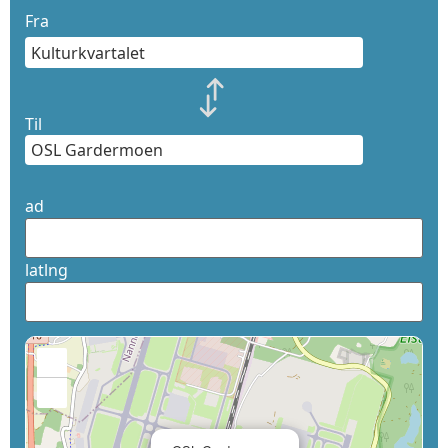
Fra
Til
ad
latlng
+
−
×