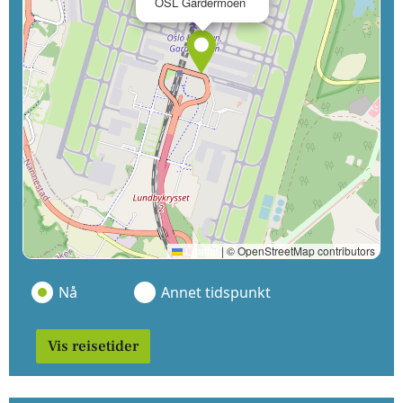
OSL Gardermoen
Leaflet
|
© OpenStreetMap contributors
Nå
Annet tidspunkt
Vis reisetider