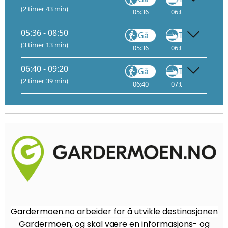
(2 timer 43 min)
05:36
06:02
1
07:
05:36 - 08:50
Gå
Tog
(3 timer 13 min)
05:36
06:02
1
07:
06:40 - 09:20
Gå
Tog
(2 timer 39 min)
06:40
07:06
1
08:
Gardermoen.no arbeider for å utvikle destinasjonen
Gardermoen, og skal være en informasjons- og