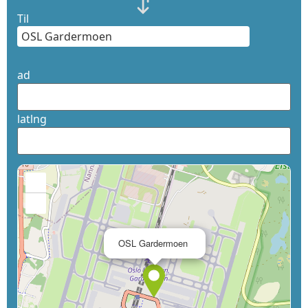
Til
ad
latlng
+
−
×
OSL Gardermoen