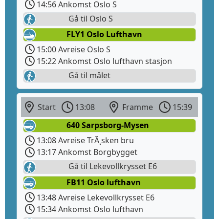
14:56 Ankomst Oslo S
Gå til Oslo S
FLY1 Oslo Lufthavn
15:00 Avreise Oslo S
15:22 Ankomst Oslo lufthavn stasjon
Gå til målet
Start
13:08
Framme
15:39
640 Sarpsborg-Mysen
13:08 Avreise TrÃ¸sken bru
13:17 Ankomst Borgbygget
Gå til Lekevollkrysset E6
FB11 Oslo lufthavn
13:48 Avreise Lekevollkrysset E6
15:34 Ankomst Oslo lufthavn