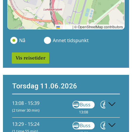
Leaflet
|
© OpenStreetMap contributors
Nå
Annet tidspunkt
Vis reisetider
Torsdag 11.06.2026
13:08 - 15:39
Buss
Gå
(2 timer 30 min)
13:08
13:17
13:29 - 15:24
Buss
Gå
(1 time 55 min)