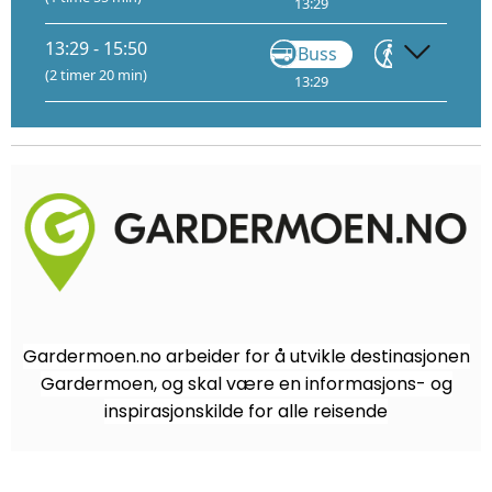
13:29
14:04
14
13:29 - 15:50
Buss
Gå
(2 timer 20 min)
13:29
14:04
14
Gardermoen.no arbeider for å utvikle destinasjonen
Gardermoen, og skal være en informasjons- og
inspirasjonskilde for alle reisende