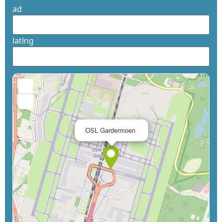
ad
latlng
+
−
×
OSL Gardermoen