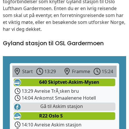
togforbindelser som knytter Gyland stasjon til Oslo
Lufthavn Gardermoen. Enten du er en ivrig reisende
som skal ut på eventyr, en forretningsreisende som har
et viktig møte, eller en besøkende som utforsker Norge,
har vi deg dekket.
Gyland stasjon til OSL Gardermoen
Start
13:29
Framme
15:24
640 Skiptvet-Askim-Mysen
13:29 Avreise TrÃ¸sken bru
14:04 Ankomst Smaalenene Hotell
Gå til Askim stasjon
R22 Oslo S
14:10 Avreise Askim stasjon