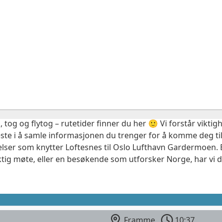
, tog og flytog – rutetider finner du her 🙂 Vi forstår vikt
este i å samle informasjonen du trenger for å komme deg til
elser som knytter Loftesnes til Oslo Lufthavn Gardermoen. E
ktig møte, eller en besøkende som utforsker Norge, har vi 
Framme
10:37