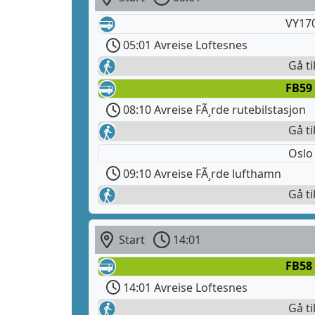
VY170
05:01 Avreise Loftesnes
Gå ti
FB59
08:10 Avreise FÃ¸rde rutebilstasjon
Gå ti
Oslo
09:10 Avreise FÃ¸rde lufthamn
Gå ti
Start
14:01
FB58
14:01 Avreise Loftesnes
Gå ti