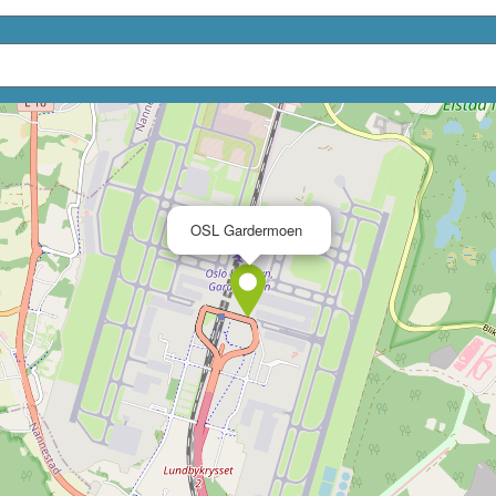
×
OSL Gardermoen