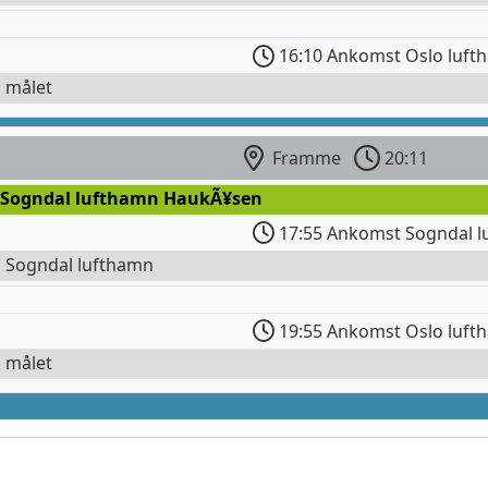
16:10 Ankomst Oslo luft
l målet
Framme
20:11
 Sogndal lufthamn HaukÃ¥sen
17:55 Ankomst Sogndal 
l Sogndal lufthamn
19:55 Ankomst Oslo luft
l målet