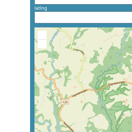
latlng
+
−