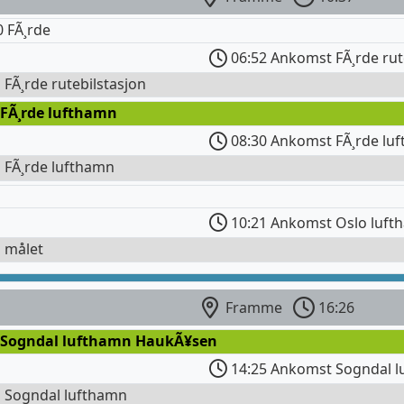
 FÃ¸rde
06:52 Ankomst FÃ¸rde rut
l FÃ¸rde rutebilstasjon
 FÃ¸rde lufthamn
08:30 Ankomst FÃ¸rde lu
l FÃ¸rde lufthamn
10:21 Ankomst Oslo luft
l målet
Framme
16:26
 Sogndal lufthamn HaukÃ¥sen
14:25 Ankomst Sogndal 
l Sogndal lufthamn