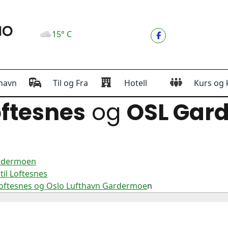
15° C
havn
Til og Fra
Hotell
Kurs og 
ftesnes
og
OSL Gar
ardermoen
il Loftesnes
Loftesnes og Oslo Lufthavn Gardermoe
n