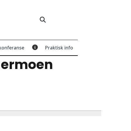
konferanse
Praktisk info
dermoen