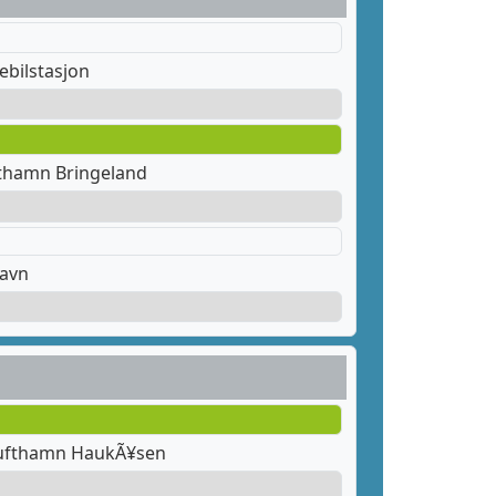
ebilstasjon
fthamn Bringeland
havn
lufthamn HaukÃ¥sen