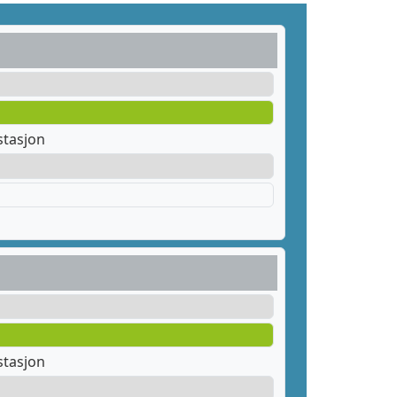
stasjon
stasjon