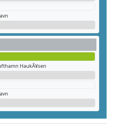
havn
lufthamn HaukÃ¥sen
havn