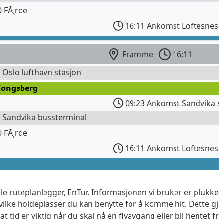
 FÃ¸rde
l
16:11 Ankomst Loftesnes
Framme
16:11
l Oslo lufthavn stasjon
Kongsberg
09:23 Ankomst Sandvika 
l Sandvika bussterminal
 FÃ¸rde
l
16:11 Ankomst Loftesnes
le ruteplanlegger, EnTur. Informasjonen vi bruker er plukket
vilke holdeplasser du kan benytte for å komme hit. Dette gjø
t tid er viktig når du skal nå en flyavgang eller bli hentet fr