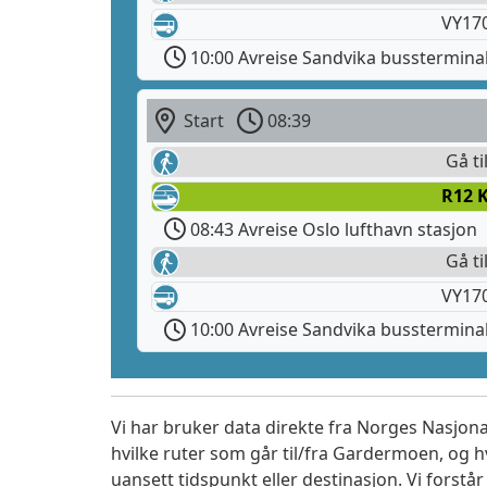
VY170
10:00 Avreise Sandvika busstermina
Start
08:39
Gå ti
R12 
08:43 Avreise Oslo lufthavn stasjon
Gå ti
VY170
10:00 Avreise Sandvika busstermina
Vi har bruker data direkte fra Norges Nasjona
hvilke ruter som går til/fra Gardermoen, og h
uansett tidspunkt eller destinasjon. Vi forstår a