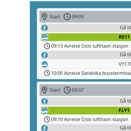
Start
09:09
Gå ti
RE11
09:13 Avreise Oslo lufthavn stasjon
Gå ti
VY170
10:00 Avreise Sandvika busstermina
Start
09:07
Gå ti
FLY1
09:10 Avreise Oslo lufthavn stasjon
Gå ti