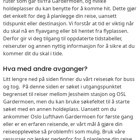
ruter som går til/fra Gardermoen, og hvilke
holdeplasser du kan benytte for å komme hit. Dette gjør
det enkelt for deg å planlegge din reise, uansett
tidspunkt eller destinasjon. Vi forstår at tid er viktig når
du skal nå en flyavgang eller bli hentet fra flyplassen.
Derfor gir vi deg tilgang til oppdaterte tidstabeller,
reiseruter og annen nyttig informasjon for å sikre at du
kommer dit du skal i tide.
Hva med andre avganger?
Litt lengre ned på siden finner du vårt reisesøk for buss
og tog. På denne siden er søket i utgangspunktet
begrenset til reiser mellom Jessheim stasjon og OSL
Gardermoen, men du kan bruke søkefeltet til å starte
søket med en annen holdeplass. Uansett om du
ankommer Oslo Lufthavn Gardermoen for første gang
eller er en erfaren reisende, er vårt mål å gjøre din
reiseopplevelse så problemfri som mulig. Bruk våre
ressurser og lenker nedenfor for å planlegge din reise