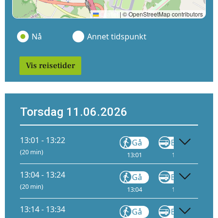
Leaflet
|
© OpenStreetMap contributors
Nå
Annet tidspunkt
Vis reisetider
Torsdag 11.06.2026
13:01 - 13:22
Gå
Buss
440
(20 min)
13:01
13:03
5
13:04 - 13:24
Gå
Buss
450
(20 min)
13:04
13:06
4
13:14 - 13:34
Gå
Buss
440