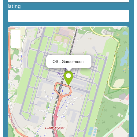
latlng
+
−
×
OSL Gardermoen