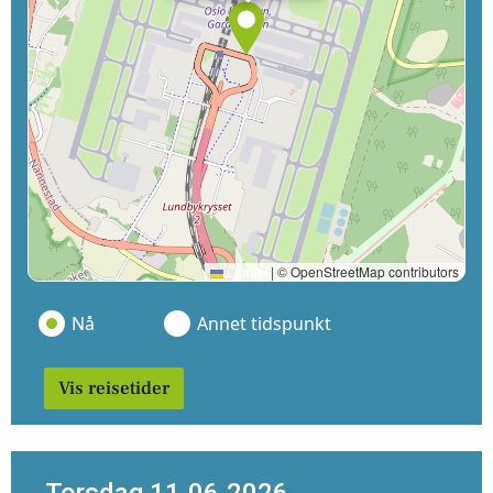
Leaflet
|
© OpenStreetMap contributors
Nå
Annet tidspunkt
Vis reisetider