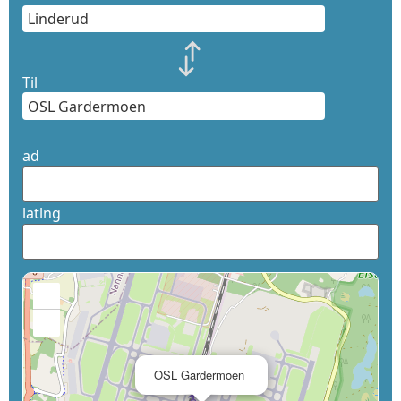
Til
ad
latlng
+
−
×
OSL Gardermoen