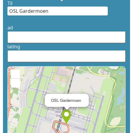
Til
ad
latlng
+
−
×
OSL Gardermoen