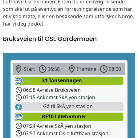
Lufthavn Gardermoen. Enten du er en ivrig reisende
som skal ut på eventyr, en forretningsreisende som har
et viktig møte, eller en besøkende som utforsker Norge,
har vi deg dekket.
Bruksveien til OSL Gardermoen
Start
06:58
Framme
08:00
31 Tonsenhagen
06:58 Avreise Bruksveien
07:15 Ankomst SkÃ¸yen stasjon
Gå til SkÃ¸yen stasjon
RE10 Lillehammer
07:24 Avreise SkÃ¸yen stasjon
07:57 Ankomst Oslo lufthavn stasjon