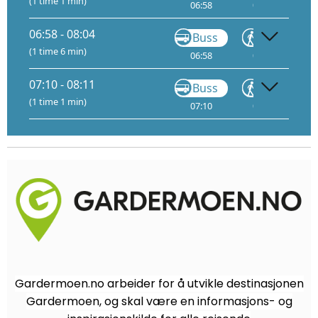
(1 time 1 min)
06:58
07:15
07
06:58 - 08:04
Buss
Gå
(1 time 6 min)
06:58
07:15
07:10 - 08:11
Buss
Gå
(1 time 1 min)
07:10
07:27
07
Gardermoen.no arbeider for å utvikle destinasjonen
Gardermoen, og skal være en informasjons- og