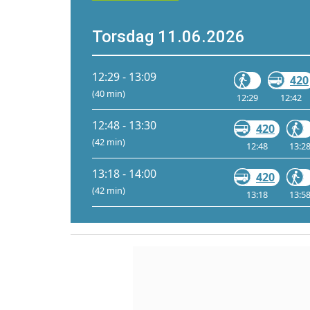
Torsdag 11.06.2026
12:29 - 13:09
420
(40 min)
12:29
12:42
12:48 - 13:30
420
(42 min)
12:48
13:2
13:18 - 14:00
420
(42 min)
13:18
13:5