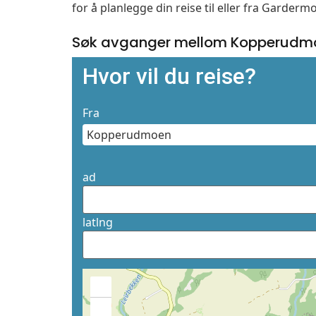
for å planlegge din reise til eller fra Garder
Søk avganger mellom Kopperudmo
Hvor vil du reise?
Fra
ad
latlng
+
−