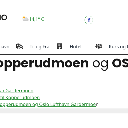
14,1° C
havn
Til og Fra
Hotell
Kurs og 
opperudmoen
og
OS
avn Gardermoen
 til Kopperudmoen
 Kopperudmoen og Oslo Lufthavn Gardermoe
n