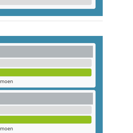
dmoen
dmoen