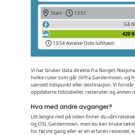
Start
13:51
Gå ti
420 
13:54 Avreise Oslo lufthavn
Vi har bruker data direkte fra Norges Nasjona
hvilke ruter som går til/fra Gardermoen, og h
uansett tidspunkt eller destinasjon. Vi forstår a
oppdaterte tidstabeller, reiseruter og annen n
Hva med andre avganger?
Litt lengre ned på siden finner du vårt reis
og OSL Gardermoen, men du kan bruke søkefe
for første gang eller er en erfaren reisende,