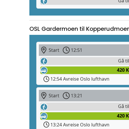
Gå ti
OSL Gardermoen til Kopperudmoe
Start
12:51
Gå ti
420 
12:54 Avreise Oslo lufthavn
Start
13:21
Gå ti
420 
13:24 Avreise Oslo lufthavn