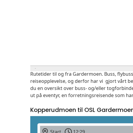
Rutetider til og fra Gardermoen. Buss, flybuss
reiseopplevelse, og derfor har vi gjort vårt b
du en oversikt over buss- og/eller togforbin
ut på eventyr, en forretningsreisende som har
Kopperudmoen til OSL Gardermoe
Start
12:29