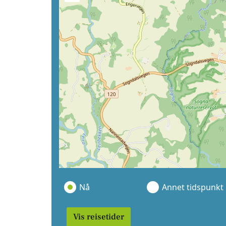
Nå
Annet tidspunkt
Vis reisetider