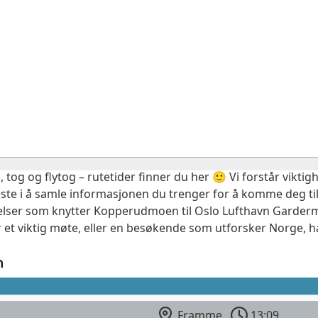
, tog og flytog – rutetider finner du her 🙂 Vi forstår vikt
este i å samle informasjonen du trenger for å komme deg til
delser som knytter Kopperudmoen til Oslo Lufthavn Garderm
 et viktig møte, eller en besøkende som utforsker Norge, ha
n
Framme
13:09