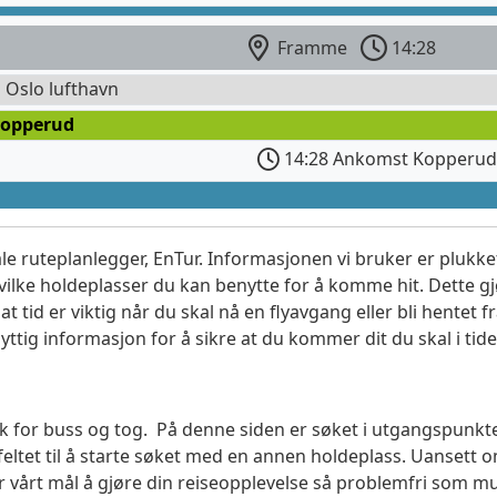
Framme
14:28
l Oslo lufthavn
Kopperud
14:28 Ankomst Kopperu
le ruteplanlegger, EnTur. Informasjonen vi bruker er plukket
vilke holdeplasser du kan benytte for å komme hit. Dette gjø
t tid er viktig når du skal nå en flyavgang eller bli hentet fr
yttig informasjon for å sikre at du kommer dit du skal i tide
esøk for buss og tog. På denne siden er søket i utgangspun
ltet til å starte søket med en annen holdeplass. Uanset
 er vårt mål å gjøre din reiseopplevelse så problemfri som m