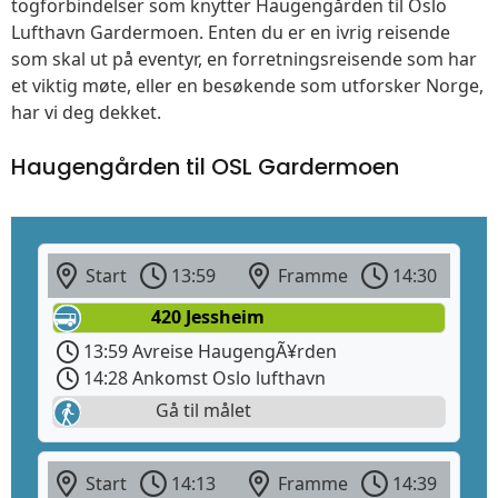
togforbindelser som knytter Haugengården til Oslo
Lufthavn Gardermoen. Enten du er en ivrig reisende
som skal ut på eventyr, en forretningsreisende som har
et viktig møte, eller en besøkende som utforsker Norge,
har vi deg dekket.
Haugengården til OSL Gardermoen
Start
13:59
Framme
14:30
420 Jessheim
13:59 Avreise HaugengÃ¥rden
14:28 Ankomst Oslo lufthavn
Gå til målet
Start
14:13
Framme
14:39