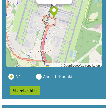
Leaflet
|
© OpenStreetMap contributors
Nå
Annet tidspunkt
Vis reisetider