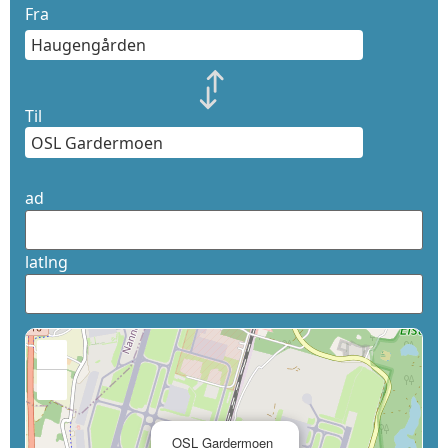
Fra
Til
ad
latlng
+
−
×
OSL Gardermoen