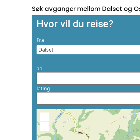
Søk avganger mellom Dalset og O
Hvor vil du reise?
Fra
ad
latlng
+
−