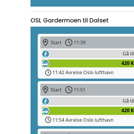
OSL Gardermoen til Dalset
Start
11:39
Gå ti
420 K
11:42 Avreise Oslo lufthavn
Start
11:51
Gå ti
420 
11:54 Avreise Oslo lufthavn