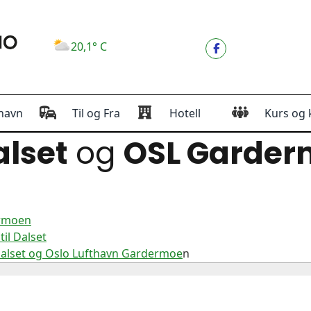
20,1° C
havn
Til og Fra
Hotell
Kurs og 
lset
og
OSL Garde
ermoen
il Dalset
Dalset og Oslo Lufthavn Gardermoe
n