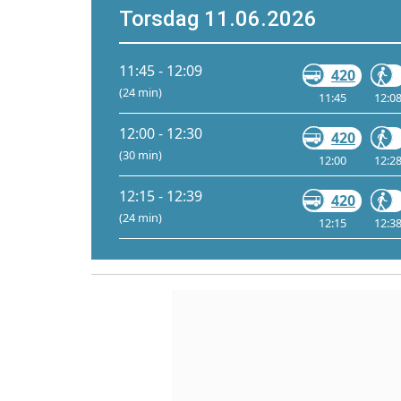
Torsdag 11.06.2026
11:45 - 12:09
420
(24 min)
11:45
12:0
12:00 - 12:30
420
(30 min)
12:00
12:2
12:15 - 12:39
420
(24 min)
12:15
12:3