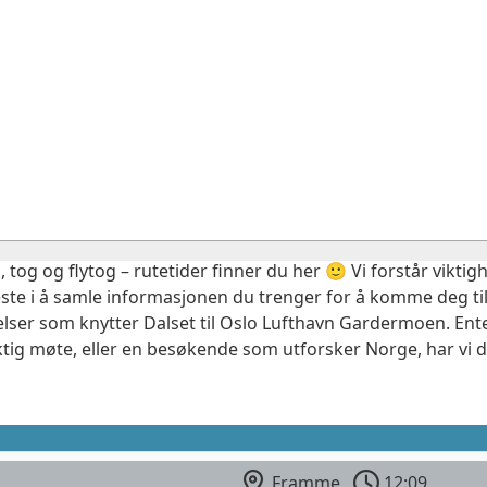
, tog og flytog – rutetider finner du her 🙂 Vi forstår vikt
este i å samle informasjonen du trenger for å komme deg til
elser som knytter Dalset til Oslo Lufthavn Gardermoen. Ente
ktig møte, eller en besøkende som utforsker Norge, har vi 
Framme
12:09