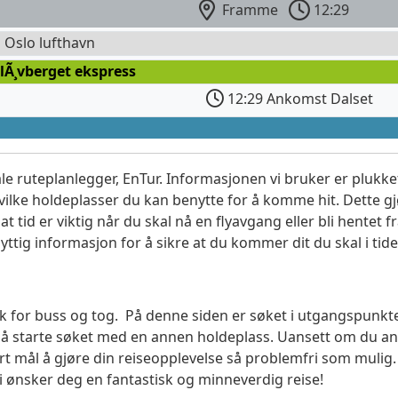
Framme
12:29
l Oslo lufthavn
lÃ¸vberget ekspress
12:29 Ankomst Dalset
le ruteplanlegger, EnTur. Informasjonen vi bruker er plukket
vilke holdeplasser du kan benytte for å komme hit. Dette gjø
t tid er viktig når du skal nå en flyavgang eller bli hentet fr
yttig informasjon for å sikre at du kommer dit du skal i tide
søk for buss og tog. På denne siden er søket i utgangspunkt
l å starte søket med en annen holdeplass. Uansett om du
vårt mål å gjøre din reiseopplevelse så problemfri som mulig
Vi ønsker deg en fantastisk og minneverdig reise!