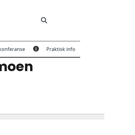
konferanse
Praktisk info
rmoen