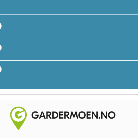
8
8
8