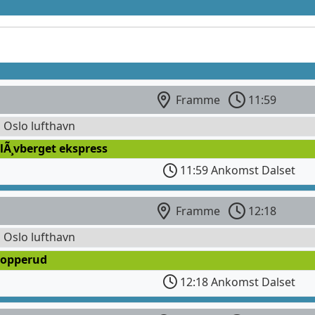
Framme
11:59
l Oslo lufthavn
lÃ¸vberget ekspress
11:59 Ankomst Dalset
Framme
12:18
l Oslo lufthavn
Kopperud
12:18 Ankomst Dalset