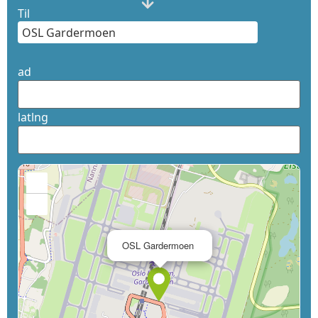
Til
ad
latlng
+
−
×
OSL Gardermoen