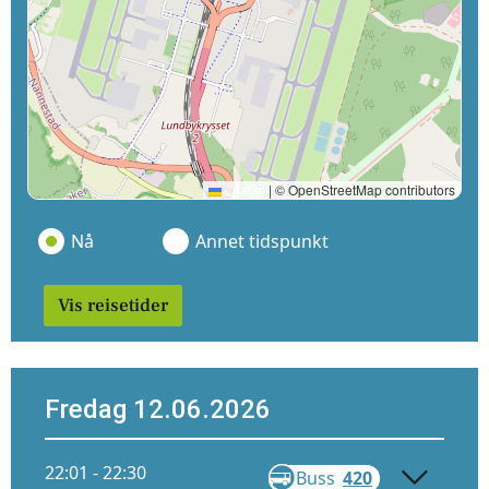
Leaflet
|
© OpenStreetMap contributors
Nå
Annet tidspunkt
Vis reisetider
Fredag 12.06.2026
22:01 - 22:30
Buss
420
Gå