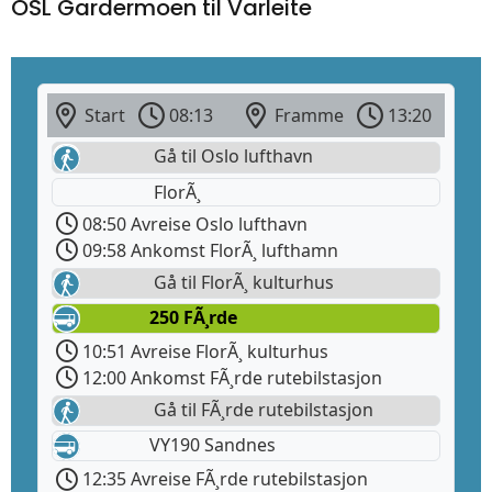
OSL Gardermoen til Varleite
Start
08:13
Framme
13:20
Gå til Oslo lufthavn
FlorÃ¸
08:50 Avreise Oslo lufthavn
09:58 Ankomst FlorÃ¸ lufthamn
Gå til FlorÃ¸ kulturhus
250 FÃ¸rde
10:51 Avreise FlorÃ¸ kulturhus
12:00 Ankomst FÃ¸rde rutebilstasjon
Gå til FÃ¸rde rutebilstasjon
VY190 Sandnes
12:35 Avreise FÃ¸rde rutebilstasjon