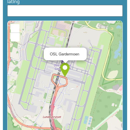
latlng
+
−
×
OSL Gardermoen