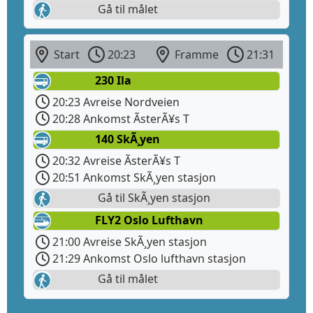
Gå til målet
Start
20:23
Framme
21:31
230 Ila
20:23 Avreise Nordveien
20:28 Ankomst ÃsterÃ¥s T
140 SkÃ¸yen
20:32 Avreise ÃsterÃ¥s T
20:51 Ankomst SkÃ¸yen stasjon
Gå til SkÃ¸yen stasjon
FLY2 Oslo Lufthavn
21:00 Avreise SkÃ¸yen stasjon
21:29 Ankomst Oslo lufthavn stasjon
Gå til målet