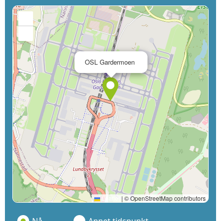
+
−
×
OSL Gardermoen
Leaflet
|
© OpenStreetMap contributors