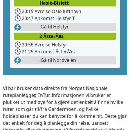
Hasle-Bislett
20:15 Avreise Oslo lufthavn
20:47 Ankomst Helsfyr T
Gå til Helsfyr
2 ÃsterÃ¥s
20:56 Avreise Helsfyr
21:25 Ankomst ÃsterÃ¥s
Gå til Nordveien
Vi har bruker data direkte fra Norges Nasjonale
ruteplanlegger, EnTur. Informasjonen vi bruker er
plukket ut med øye for å gjøre det enkelt å finne hvilke
ruter som går til/fra Gardermoen, og hvilke
holdeplasser du kan benytte for å komme hit. Dette gjør
det enkelt for deg å planlegge din reise, uansett
tidspunkt eller destinasjon. Vi forstår at tid er viktig når