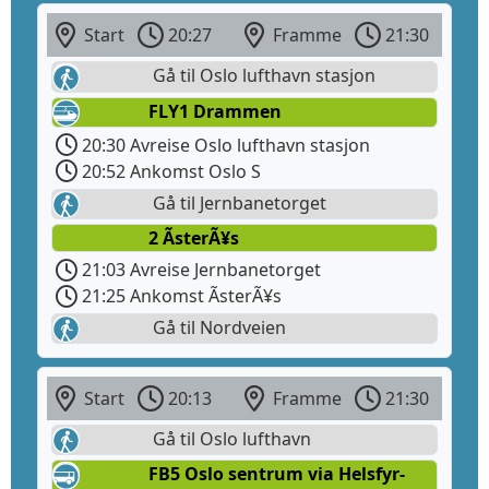
Start
20:27
Framme
21:30
Gå til Oslo lufthavn stasjon
FLY1 Drammen
20:30 Avreise Oslo lufthavn stasjon
20:52 Ankomst Oslo S
Gå til Jernbanetorget
2 ÃsterÃ¥s
21:03 Avreise Jernbanetorget
21:25 Ankomst ÃsterÃ¥s
Gå til Nordveien
Start
20:13
Framme
21:30
Gå til Oslo lufthavn
FB5 Oslo sentrum via Helsfyr-