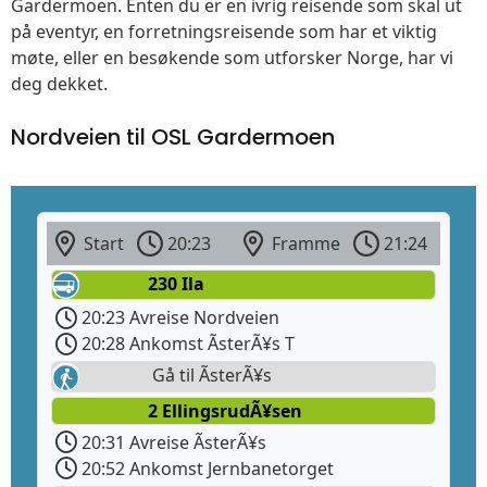
Gardermoen. Enten du er en ivrig reisende som skal ut
på eventyr, en forretningsreisende som har et viktig
møte, eller en besøkende som utforsker Norge, har vi
deg dekket.
Nordveien til OSL Gardermoen
Start
20:23
Framme
21:24
230 Ila
20:23 Avreise Nordveien
20:28 Ankomst ÃsterÃ¥s T
Gå til ÃsterÃ¥s
2 EllingsrudÃ¥sen
20:31 Avreise ÃsterÃ¥s
20:52 Ankomst Jernbanetorget