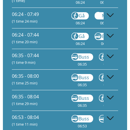
(1 time)
06:24
06:31
2
06:24 - 07:49
Gå
Metro
(1 time 24 min)
06:24
06:31
2
06:24 - 07:44
Gå
Buss
(1 time 20 min)
06:24
06:32
06
06:35 - 07:44
Buss
Gå
(1 time 9 min)
06:35
06:44
06
06:35 - 08:00
Buss
Gå
(1 time 25 min)
06:35
07:00
07
06:35 - 08:04
Buss
Gå
(1 time 29 min)
06:35
07:00
06:53 - 08:04
Buss
Buss
(1 time 11 min)
06:53
07:02