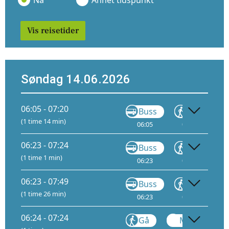
Nå
Annet tidspunkt
Vis reisetider
Søndag 14.06.2026
06:05 - 07:20
Buss
Gå
(1 time 14 min)
06:05
06:30
06
06:23 - 07:24
Buss
Gå
(1 time 1 min)
06:23
06:28
0
06:23 - 07:49
Buss
Gå
(1 time 26 min)
06:23
06:28
0
06:24 - 07:24
Gå
Metro