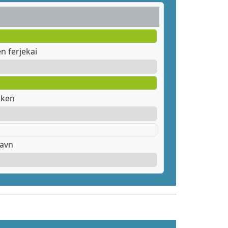
 ferjekai
kken
havn