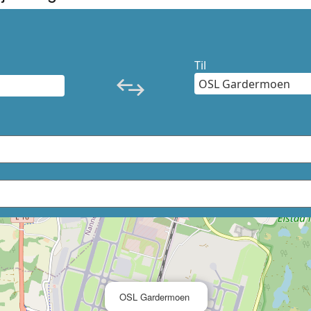
Til
×
OSL Gardermoen