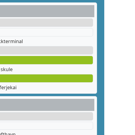
kkterminal
skule
erjekai
ufthavn