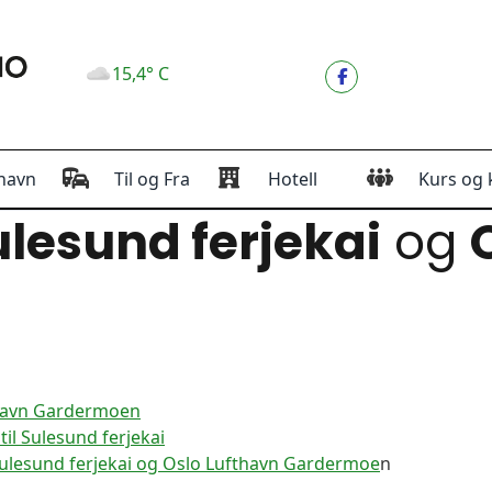
15,4° C
havn
Til og Fra
Hotell
Kurs og 
lesund ferjekai
og
thavn Gardermoen
il Sulesund ferjekai
ulesund ferjekai og Oslo Lufthavn Gardermoe
n