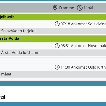
Framme
11:46
jelkavik
07:18 Ankomst SolavÃ¥gen
l SolavÃ¥gen ferjekai
rsta-Volda
08:51 Ankomst Hovdeba
l Ãrsta-Volda lufthamn
11:30 Ankomst Oslo luft
l målet
kai