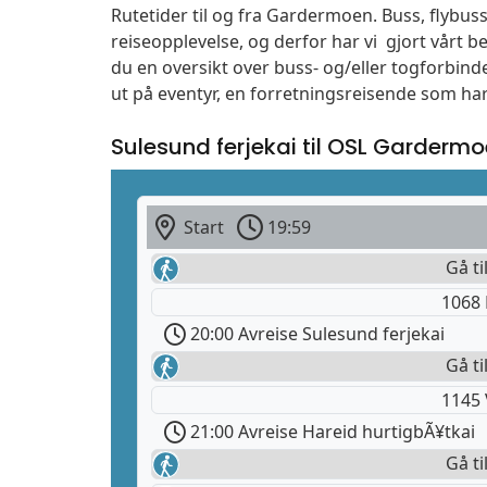
Rutetider til og fra Gardermoen. Buss, flybuss
reiseopplevelse, og derfor har vi gjort vårt b
du en oversikt over buss- og/eller togforbind
ut på eventyr, en forretningsreisende som har
Sulesund ferjekai til OSL Garderm
Start
19:59
Gå ti
1068 
20:00 Avreise Sulesund ferjekai
Gå ti
1145 
21:00 Avreise Hareid hurtigbÃ¥tkai
Gå ti