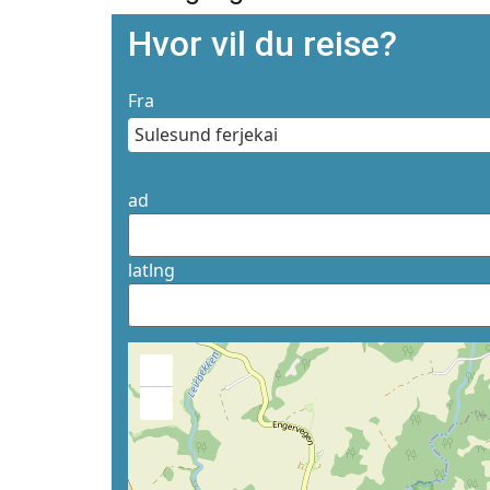
Hvor vil du reise?
Fra
ad
latlng
+
−