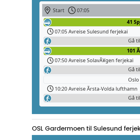
Start
07:05
41 Sp
07:05 Avreise Sulesund ferjekai
Gå ti
101 Ã
07:50 Avreise SolavÃ¥gen ferjekai
Gå ti
Oslo
10:20 Avreise Ãrsta-Volda lufthamn
Gå ti
OSL Gardermoen til Sulesund ferje