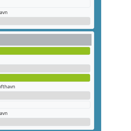
havn
ufthavn
havn