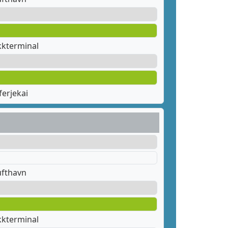
kkterminal
erjekai
ufthavn
kkterminal