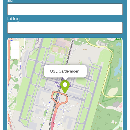
ad
latlng
+
−
×
OSL Gardermoen