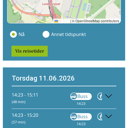
Leaflet
|
© OpenStreetMap contributors
Nå
Annet tidspunkt
Vis reisetider
Torsdag 11.06.2026
14:23 - 15:11
Buss
Gå
(48 min)
14:23
14:35
14:23 - 15:20
Buss
Gå
(57 min)
14:23
14:44
14: