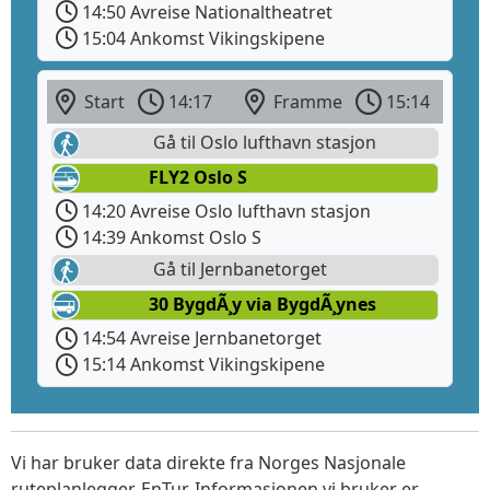
14:50 Avreise Nationaltheatret
15:04 Ankomst Vikingskipene
Start
14:17
Framme
15:14
Gå til Oslo lufthavn stasjon
FLY2 Oslo S
14:20 Avreise Oslo lufthavn stasjon
14:39 Ankomst Oslo S
Gå til Jernbanetorget
30 BygdÃ¸y via BygdÃ¸ynes
14:54 Avreise Jernbanetorget
15:14 Ankomst Vikingskipene
Vi har bruker data direkte fra Norges Nasjonale
ruteplanlegger, EnTur. Informasjonen vi bruker er