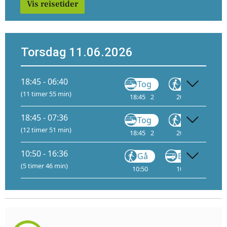
Vis reisetider
Torsdag 11.06.2026
18:45 - 06:40
Tog
Gå
B
(11 timer 55 min)
18:45
2
20:21
20:
18:45 - 07:36
Tog
Gå
B
(12 timer 51 min)
18:45
2
20:21
20:
10:50 - 16:36
Gå
Buss
(5 timer 46 min)
10:50
10:51