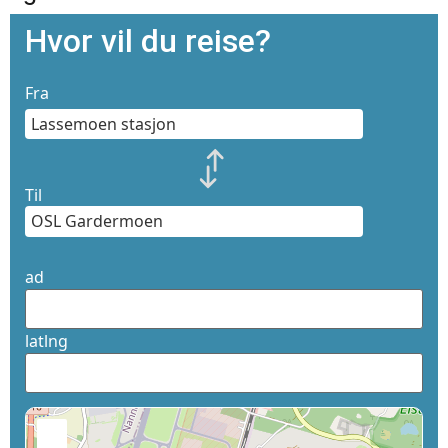
Hvor vil du reise?
Fra
Til
ad
latlng
+