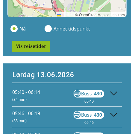
Leaflet
|
© OpenStreetMap contributors
Nå
Annet tidspunkt
Vis reisetider
Lørdag 13.06.2026
05:40 - 06:14
Buss
430
Gå
(34 min)
05:40
05:56
05:46 - 06:19
Buss
430
Gå
(33 min)
05:46
05:59