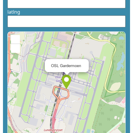
latlng
+
−
×
OSL Gardermoen