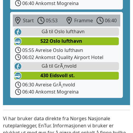
06:40 Ankomst Mogreina
Start
05:53
Framme
06:40
Gå til Oslo lufthavn
S22 Oslo lufthavn
05:55 Avreise Oslo lufthavn
06:02 Ankomst Quality Airport Hotel
Gå til GrÃ¸nvold
430 Eidsvoll st.
06:30 Avreise GrÃ¸nvold
06:40 Ankomst Mogreina
Vi har bruker data direkte fra Norges Nasjonale
ruteplanlegger, EnTur. Informasjonen vi bruker er
plukket ut med øye for å gjøre det enkelt å finne hvilke