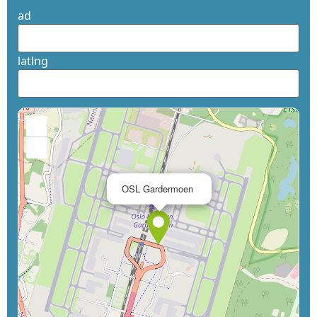
ad
latlng
+
−
×
OSL Gardermoen