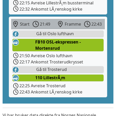
22:15 Avreise LillestrÃ¸m bussterminal
22:32 Ankomst LÃ¸renskog kirke
Start
21:49
Framme
22:43
Gå til Oslo lufthavn
FB10 OSL-ekspressen -
Mortensrud
21:50 Avreise Oslo lufthavn
22:17 Ankomst Trosterudkrysset
Gå til Trosterud
110 LillestrÃ¸m
22:25 Avreise Trosterud
22:43 Ankomst LÃ¸renskog kirke
Vi har bruker data direkte fra Norges Nasjonale