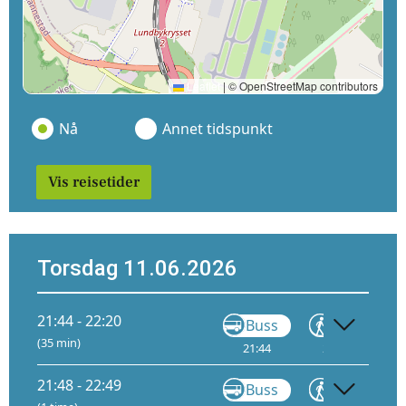
Leaflet
|
© OpenStreetMap contributors
Nå
Annet tidspunkt
Vis reisetider
Torsdag 11.06.2026
21:44 - 22:20
Buss
Gå
(35 min)
21:44
22:00
22
21:48 - 22:49
Buss
Gå