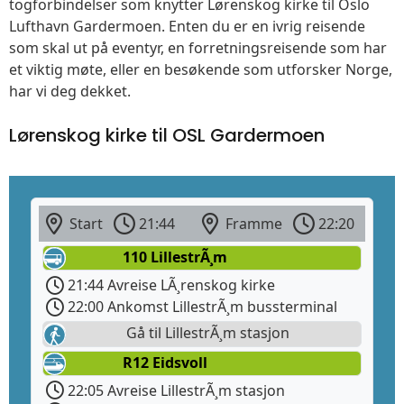
togforbindelser som knytter Lørenskog kirke til Oslo
Lufthavn Gardermoen. Enten du er en ivrig reisende
som skal ut på eventyr, en forretningsreisende som har
et viktig møte, eller en besøkende som utforsker Norge,
har vi deg dekket.
Lørenskog kirke til OSL Gardermoen
Start
21:44
Framme
22:20
110 LillestrÃ¸m
21:44 Avreise LÃ¸renskog kirke
22:00 Ankomst LillestrÃ¸m bussterminal
Gå til LillestrÃ¸m stasjon
R12 Eidsvoll
22:05 Avreise LillestrÃ¸m stasjon