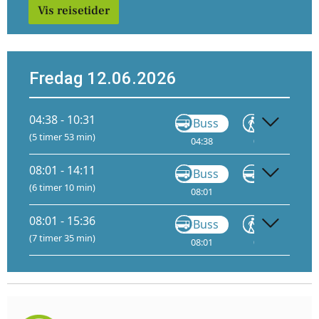
Vis reisetider
Fredag 12.06.2026
04:38 - 10:31
Buss
Gå
(5 timer 53 min)
04:38
06:01
07:
08:01 - 14:11
Buss
Buss
(6 timer 10 min)
08:01
08:45
08:01 - 15:36
Buss
Gå
(7 timer 35 min)
08:01
09:53
13: