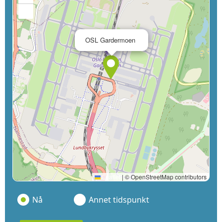
−
×
OSL Gardermoen
Leaflet
|
© OpenStreetMap contributors
Nå
Annet tidspunkt