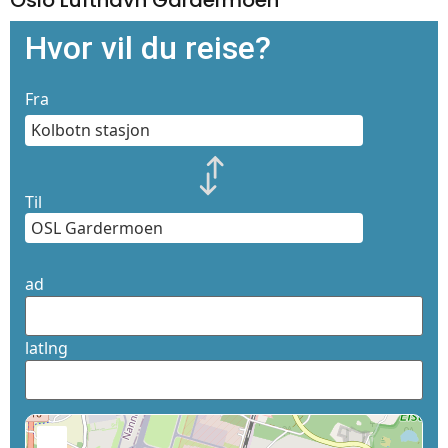
Hvor vil du reise?
Fra
Til
ad
latlng
+