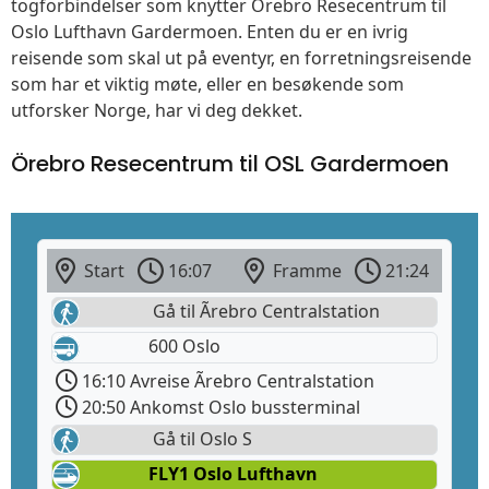
togforbindelser som knytter Örebro Resecentrum til
Oslo Lufthavn Gardermoen. Enten du er en ivrig
reisende som skal ut på eventyr, en forretningsreisende
som har et viktig møte, eller en besøkende som
utforsker Norge, har vi deg dekket.
Örebro Resecentrum til OSL Gardermoen
Start
16:07
Framme
21:24
Gå til Ãrebro Centralstation
600 Oslo
16:10 Avreise Ãrebro Centralstation
20:50 Ankomst Oslo bussterminal
Gå til Oslo S
FLY1 Oslo Lufthavn