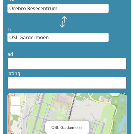
Til
ad
latlng
+
−
×
OSL Gardermoen