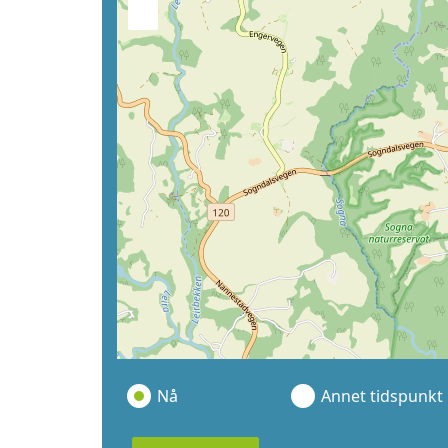
−
Nå
Annet tidspunkt