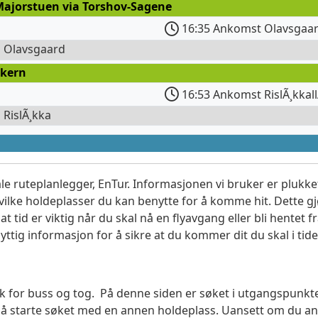
Majorstuen via Torshov-Sagene
16:35 Ankomst Olavsgaa
l Olavsgaard
kern
16:53 Ankomst RislÃ¸kka
l RislÃ¸kka
le ruteplanlegger, EnTur. Informasjonen vi bruker er plukket
vilke holdeplasser du kan benytte for å komme hit. Dette gjø
t tid er viktig når du skal nå en flyavgang eller bli hentet fr
yttig informasjon for å sikre at du kommer dit du skal i tide
søk for buss og tog. På denne siden er søket i utgangspunkt
l å starte søket med en annen holdeplass. Uansett om du