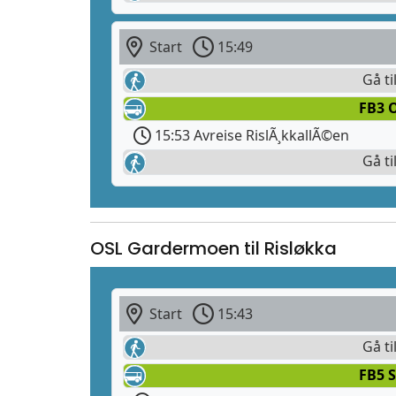
Start
15:49
Gå ti
FB3 
15:53 Avreise RislÃ¸kkallÃ©en
Gå ti
OSL Gardermoen til Risløkka
Start
15:43
Gå ti
FB5 S