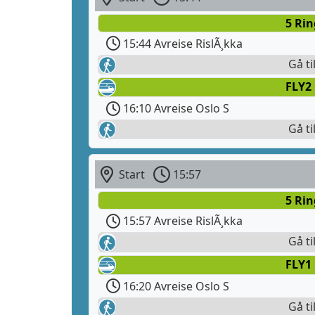
5 Rin
15:44 Avreise RislÃ¸kka
Gå ti
FLY2
16:10 Avreise Oslo S
Gå ti
Start
15:57
5 Rin
15:57 Avreise RislÃ¸kka
Gå ti
FLY1
16:20 Avreise Oslo S
Gå ti