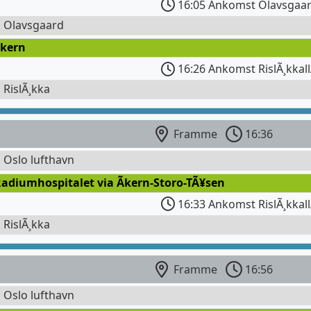
16:05 Ankomst Olavsgaa
l Olavsgaard
kern
16:26 Ankomst RislÃ¸kka
l RislÃ¸kka
Framme
16:36
l Oslo lufthavn
adiumhospitalet via Ãkern-Storo-TÃ¥sen
16:33 Ankomst RislÃ¸kka
l RislÃ¸kka
Framme
16:56
l Oslo lufthavn