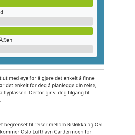
rd
llÃ©en
 ut med øye for å gjøre det enkelt å finne
r det enkelt for deg å planlegge din reise,
a flyplassen. Derfor gir vi deg tilgang til
.
et begrenset til reiser mellom Risløkka og OSL
 ankommer Oslo Lufthavn Gardermoen for