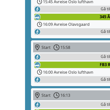
15:45 Avreise Oslo lufthavn
Gå ti
345 Ã
16:09 Avreise Olavsgaard
Gå ti
Start
15:58
Gå ti
FB3 R
16:00 Avreise Oslo lufthavn
Gå ti
Start
16:13
Gå ti