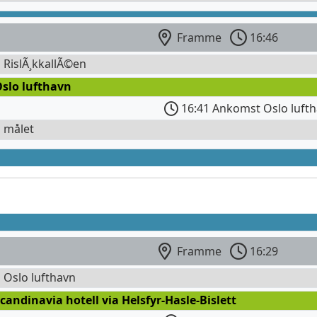
Framme
16:46
l RislÃ¸kkallÃ©en
Oslo lufthavn
16:41 Ankomst Oslo luft
l målet
Framme
16:29
l Oslo lufthavn
candinavia hotell via Helsfyr-Hasle-Bislett