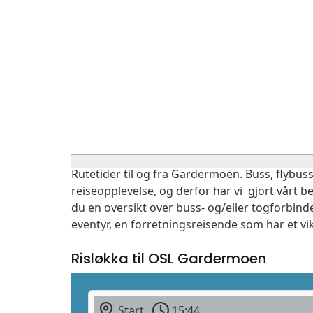
Rutetider til og fra Gardermoen. Buss, flybuss
reiseopplevelse, og derfor har vi gjort vårt b
du en oversikt over buss- og/eller togforbind
eventyr, en forretningsreisende som har et vi
Risløkka til OSL Gardermoen
Start
15:44