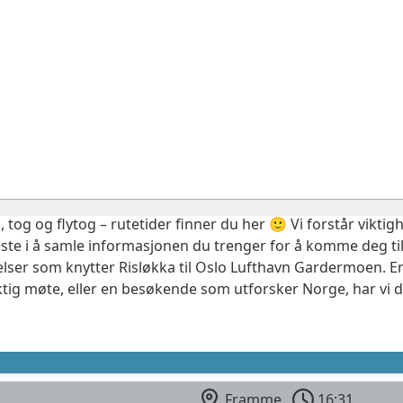
, tog og flytog – rutetider finner du her 🙂 Vi forstår vikt
este i å samle informasjonen du trenger for å komme deg til
elser som knytter Risløkka til Oslo Lufthavn Gardermoen. En
ktig møte, eller en besøkende som utforsker Norge, har vi 
Framme
16:31