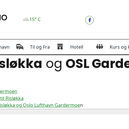
15° C
havn
Til og Fra
Hotell
Kurs og 
sløkka
og
OSL Gard
rdermoen
il Risløkka
Risløkka og Oslo Lufthavn Gardermoe
n