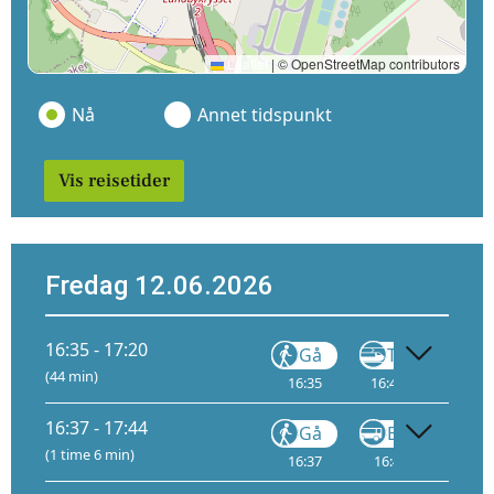
Leaflet
|
© OpenStreetMap contributors
Nå
Annet tidspunkt
Vis reisetider
Fredag 12.06.2026
16:35 - 17:20
Gå
Tog
(44 min)
16:35
16:44
2
16:
16:37 - 17:44
Gå
Buss
(1 time 6 min)
16:37
16:40
C
17