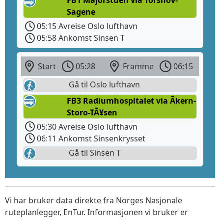
FB1 Majorstuen via Torshov-
Sagene
05:15 Avreise Oslo lufthavn
05:58 Ankomst Sinsen T
Start
05:28
Framme
06:15
Gå til Oslo lufthavn
FB3 Radiumhospitalet via Ãkern-
Storo-TÃ¥sen
05:30 Avreise Oslo lufthavn
06:11 Ankomst Sinsenkrysset
Gå til Sinsen T
Vi har bruker data direkte fra Norges Nasjonale
ruteplanlegger, EnTur. Informasjonen vi bruker er