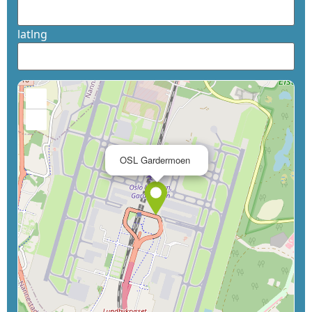
latlng
+
−
×
OSL Gardermoen