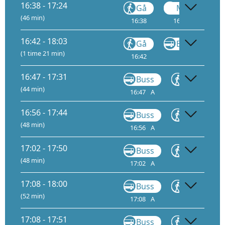
16:38 - 17:24
Gå
Metro
(46 min)
16:38
16:41
2
16:42 - 18:03
Gå
Buss
FB5
(1 time 21 min)
16:42
16:55
16:47 - 17:31
Buss
Gå
(44 min)
16:47
A
17:02
16:56 - 17:44
Buss
Gå
(48 min)
16:56
A
17:10
17:02 - 17:50
Buss
Gå
(48 min)
17:02
A
17:16
17:
17:08 - 18:00
Buss
Gå
(52 min)
17:08
A
17:22
17:
17:08 - 17:51
Buss
Gå