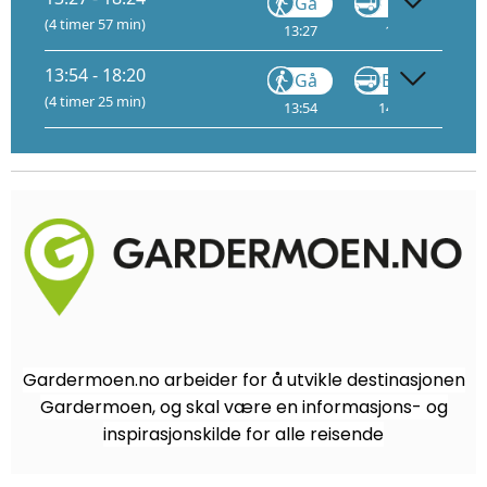
Gå
VY170
(4 timer 57 min)
13:27
13:43
13:54 - 18:20
Gå
Buss
(4 timer 25 min)
13:54
14:09
1
Gardermoen.no arbeider for å utvikle destinasjonen
Gardermoen, og skal være en informasjons- og
inspirasjonskilde for alle reisende