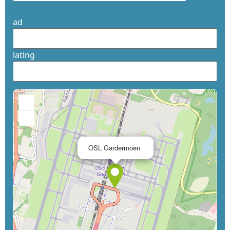
ad
latlng
+
−
×
OSL Gardermoen