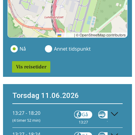
Leaflet
|
© OpenStreetMap contributors
Nå
Annet tidspunkt
Vis reisetider
Torsdag 11.06.2026
13:27 - 18:20
Gå
VY170
(4 timer 52 min)
13:27
13:43
13:27 - 18:24