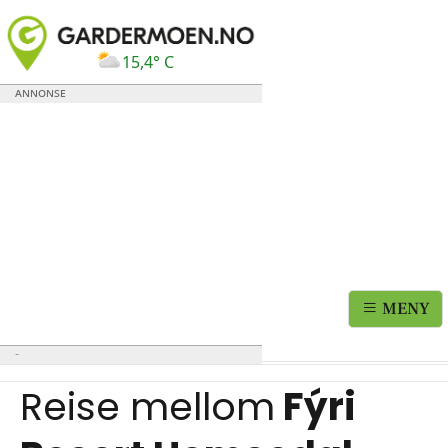
15,4° C
MENY
Reise mellom
Fýri