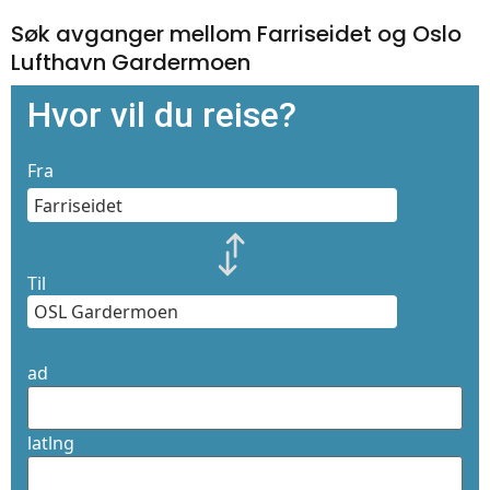
Søk avganger mellom Farriseidet og Oslo
Lufthavn Gardermoen
Hvor vil du reise?
Fra
Til
ad
latlng