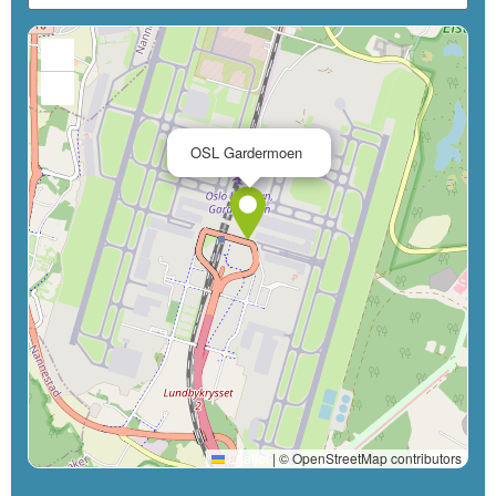
+
−
×
OSL Gardermoen
Leaflet
|
© OpenStreetMap contributors