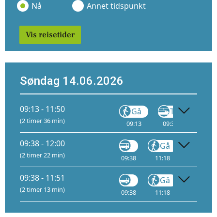
Nå
Annet tidspunkt
Vis reisetider
Søndag 14.06.2026
09:13 - 11:50
Gå
Tog
(2 timer 36 min)
09:13
09:32
1
11:
09:38 - 12:00
Gå
Tog
(2 timer 22 min)
09:38
11:18
11:34
11
09:38 - 11:51
Gå
Tog
(2 timer 13 min)
09:38
11:18
11:30