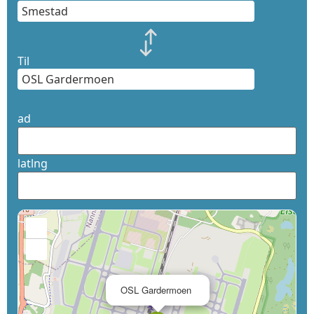
Til
ad
latlng
+
−
×
OSL Gardermoen