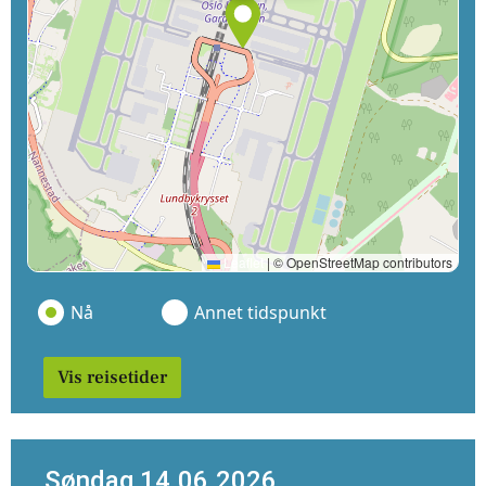
Leaflet
|
© OpenStreetMap contributors
Nå
Annet tidspunkt
Vis reisetider
Søndag 14.06.2026