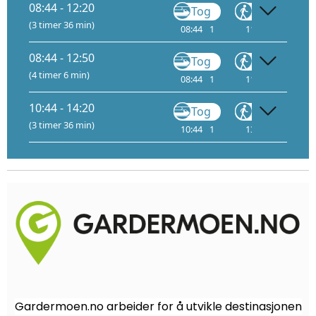
08:44 - 12:20
Tog
Gå
T
(3 timer 36 min)
08:44
1
11:45
11:5
08:44 - 12:50
Tog
Gå
T
(4 timer 6 min)
08:44
1
11:45
12:2
10:44 - 14:20
Tog
Gå
T
(3 timer 36 min)
10:44
1
13:45
13:5
Gardermoen.no arbeider for å utvikle destinasjonen