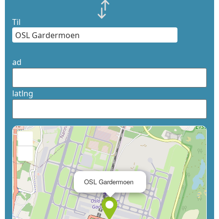
Til
ad
latlng
+
−
×
OSL Gardermoen