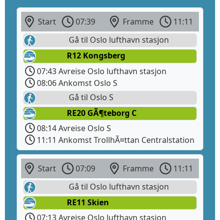
Start
07:39
Framme
11:11
Gå til Oslo lufthavn stasjon
R12 Kongsberg
07:43 Avreise Oslo lufthavn stasjon
08:06 Ankomst Oslo S
Gå til Oslo S
RE20 GÃ¶teborg C
08:14 Avreise Oslo S
11:11 Ankomst TrollhÃ¤ttan Centralstation
Start
07:09
Framme
11:11
Gå til Oslo lufthavn stasjon
RE11 Skien
07:13 Avreise Oslo lufthavn stasjon