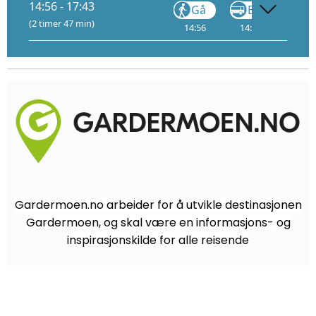
14:56 - 17:43
Gå
Buss
(2 timer 47 min)
14:56
14:58
1
15
Gardermoen.no arbeider for å utvikle destinasjonen
Gardermoen, og skal være en informasjons- og
inspirasjonskilde for alle reisende