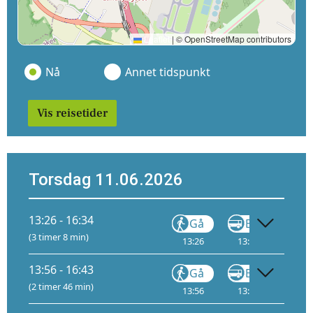
Leaflet
|
© OpenStreetMap contributors
Nå
Annet tidspunkt
Vis reisetider
Torsdag 11.06.2026
13:26 - 16:34
Gå
Buss
(3 timer 8 min)
13:26
13:28
1
14
13:56 - 16:43
Gå
Buss
(2 timer 46 min)
13:56
13:58
1
14