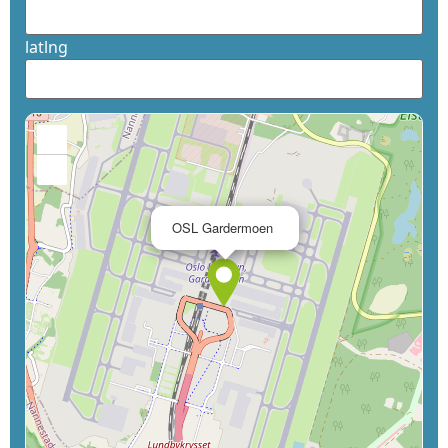
latlng
+
−
×
OSL Gardermoen