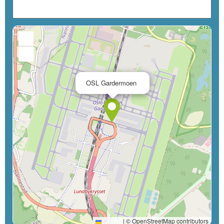
+
−
×
OSL Gardermoen
Leaflet
|
© OpenStreetMap contributors