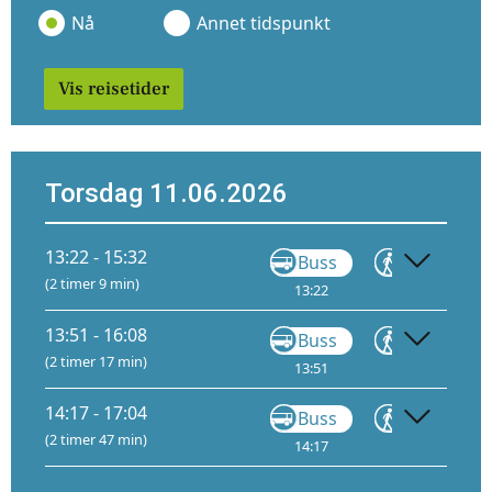
Nå
Annet tidspunkt
Vis reisetider
Torsdag 11.06.2026
13:22 - 15:32
Buss
Gå
(2 timer 9 min)
13:22
14:08
13:51 - 16:08
Buss
Gå
(2 timer 17 min)
13:51
14:01
14:17 - 17:04
Buss
Gå
(2 timer 47 min)
14:17
15:16
1