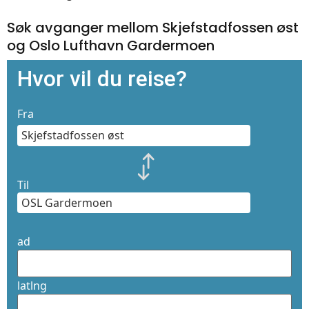
Søk avganger mellom Skjefstadfossen øst
og Oslo Lufthavn Gardermoen
Hvor vil du reise?
Fra
Til
ad
latlng