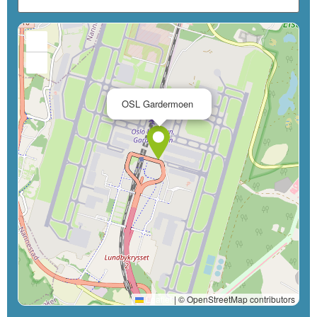
+
−
×
OSL Gardermoen
Leaflet
|
© OpenStreetMap contributors