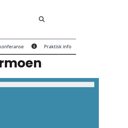
konferanse
Praktisk info
dermoen