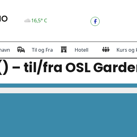
16,5° C
havn
Til og Fra
Hotell
Kurs og 
 () – til/fra OSL Gar