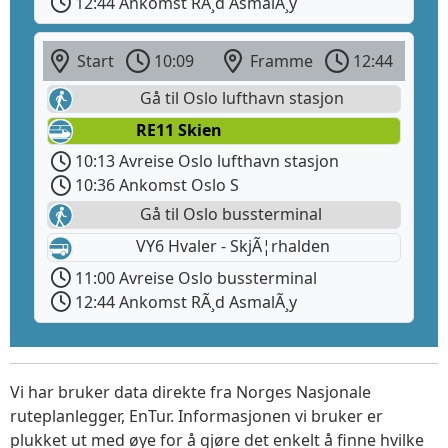
12:44 Ankomst RÃ¸d AsmalÃ¸y
Start
10:09
Framme
12:44
Gå til Oslo lufthavn stasjon
RE11 Skien
10:13 Avreise Oslo lufthavn stasjon
10:36 Ankomst Oslo S
Gå til Oslo bussterminal
VY6 Hvaler - SkjÃ¦rhalden
11:00 Avreise Oslo bussterminal
12:44 Ankomst RÃ¸d AsmalÃ¸y
Vi har bruker data direkte fra Norges Nasjonale
ruteplanlegger, EnTur. Informasjonen vi bruker er
plukket ut med øye for å gjøre det enkelt å finne hvilke