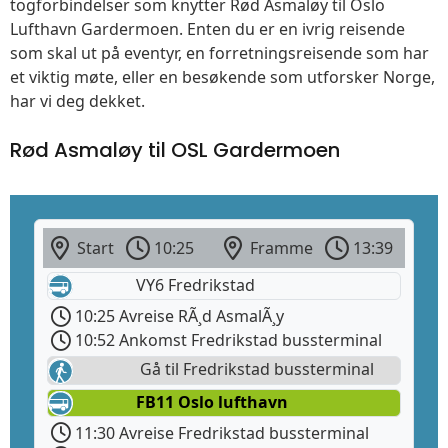
togforbindelser som knytter Rød Asmaløy til Oslo
Lufthavn Gardermoen. Enten du er en ivrig reisende
som skal ut på eventyr, en forretningsreisende som har
et viktig møte, eller en besøkende som utforsker Norge,
har vi deg dekket.
Rød Asmaløy til OSL Gardermoen
Start
10:25
Framme
13:39
VY6 Fredrikstad
10:25 Avreise RÃ¸d AsmalÃ¸y
10:52 Ankomst Fredrikstad bussterminal
Gå til Fredrikstad bussterminal
FB11 Oslo lufthavn
11:30 Avreise Fredrikstad bussterminal