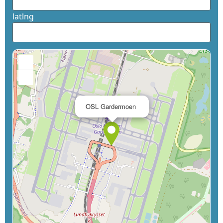
latlng
+
−
×
OSL Gardermoen