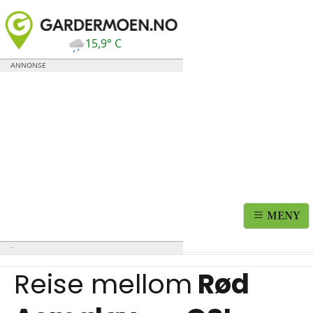
15,9° C
MENY
Reise mellom
Rød