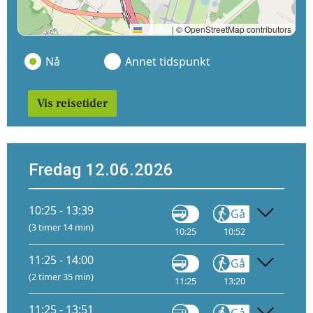
Leaflet
|
© OpenStreetMap contributors
Nå
Annet tidspunkt
Vis reisetider
Fredag 12.06.2026
10:25 - 13:39
Gå
Buss
(3 timer 14 min)
10:25
10:52
11:3
11:25 - 14:00
Gå
Tog
(2 timer 35 min)
11:25
13:20
13:34
11
11:25 - 13:51
Gå
Tog