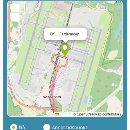
+
−
×
OSL Gardermoen
Leaflet
|
© OpenStreetMap contributors
Nå
Annet tidspunkt