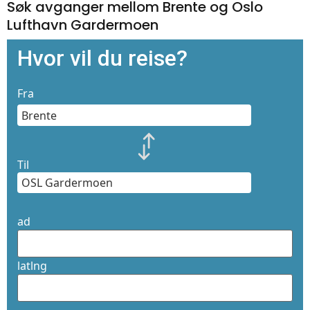
Søk avganger mellom Brente og Oslo
Lufthavn Gardermoen
Hvor vil du reise?
Fra
Til
ad
latlng