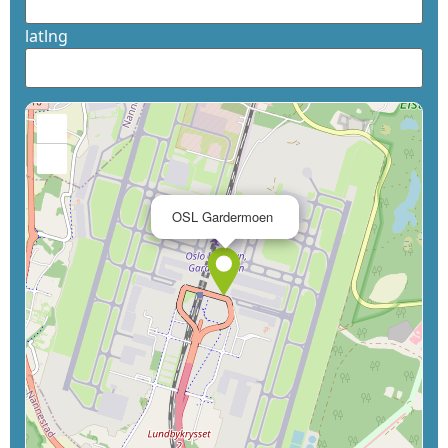
latlng
+
−
×
OSL Gardermoen