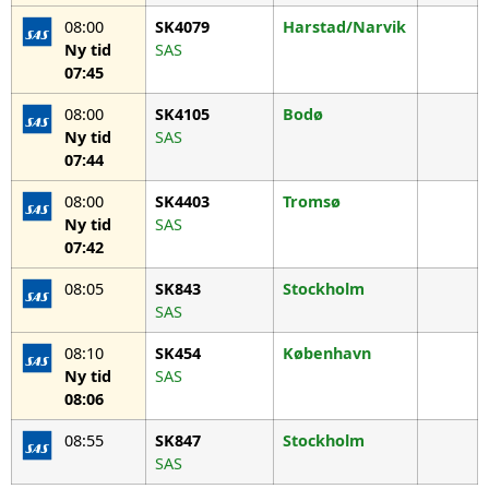
08:00
SK4079
Harstad/Narvik
Ny tid
SAS
07:45
08:00
SK4105
Bodø
Ny tid
SAS
07:44
08:00
SK4403
Tromsø
Ny tid
SAS
07:42
08:05
SK843
Stockholm
SAS
08:10
SK454
København
Ny tid
SAS
08:06
08:55
SK847
Stockholm
SAS