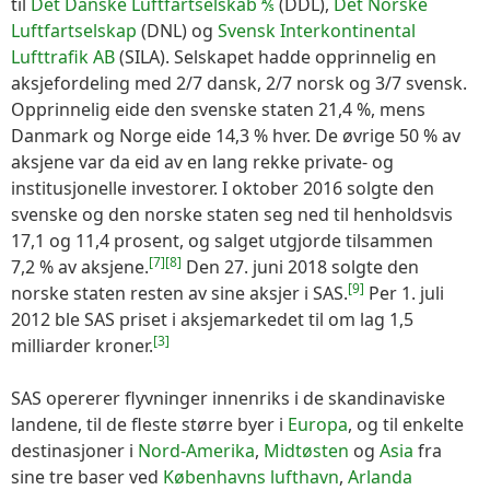
til
Det Danske Luftfartselskab ⅍
(DDL),
Det Norske
Luftfartselskap
(DNL) og
Svensk Interkontinental
Lufttrafik AB
(SILA). Selskapet hadde opprinnelig en
aksjefordeling med 2/7 dansk, 2/7 norsk og 3/7 svensk.
Opprinnelig eide den svenske staten 21,4 %, mens
Danmark og Norge eide 14,3 % hver. De øvrige 50 % av
aksjene var da eid av en lang rekke private- og
institusjonelle investorer. I oktober 2016 solgte den
svenske og den norske staten seg ned til henholdsvis
17,1 og 11,4 prosent, og salget utgjorde tilsammen
[7]
[8]
7,2 % av aksjene.
Den 27. juni 2018 solgte den
[9]
norske staten resten av sine aksjer i SAS.
Per 1. juli
2012 ble SAS priset i aksjemarkedet til om lag 1,5
[3]
milliarder kroner.
SAS opererer flyvninger innenriks i de skandinaviske
landene, til de fleste større byer i
Europa
, og til enkelte
destinasjoner i
Nord-Amerika
,
Midtøsten
og
Asia
fra
sine tre baser ved
Københavns lufthavn
,
Arlanda