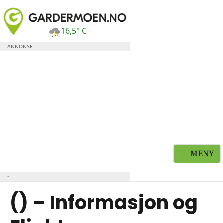
16,5° C
MENY
() – Informasjon og