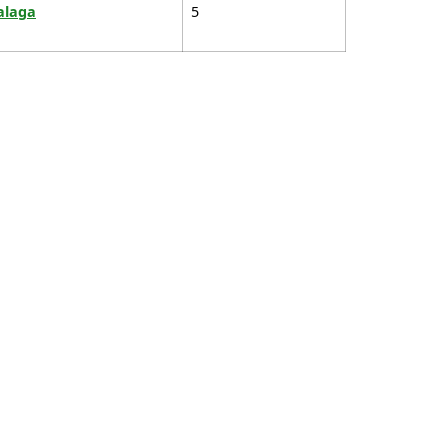
laga
5