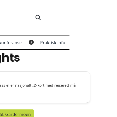
konferanse
Praktisk info
ghts
ass eller nasjonalt ID-kort med reiserett må
 OSL Gardermoen