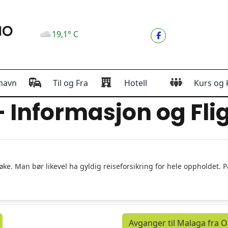
19,1° C
havn
Til og Fra
Hotell
Kurs og 
 Informasjon og Fli
ke. Man bør likevel ha gyldig reiseforsikring for hele oppholdet. P
Avganger til Malaga fra