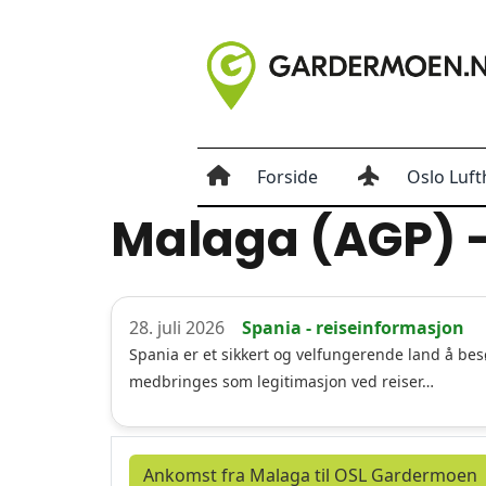
Forside
Oslo Luft
Malaga (AGP) –
28. juli 2026
Spania - reiseinformasjon
Spania er et sikkert og velfungerende land å besø
medbringes som legitimasjon ved reiser…
Ankomst fra Malaga til OSL Gardermoen