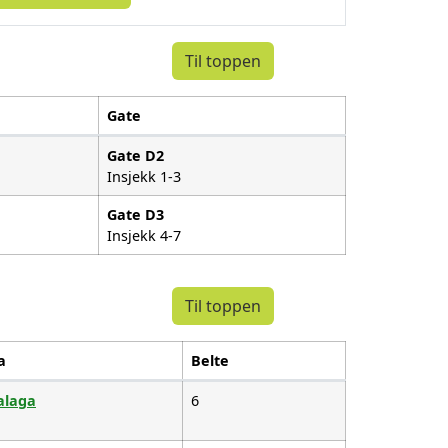
Til toppen
Gate
Gate
D2
Insjekk 1-3
Gate
D3
Insjekk 4-7
Til toppen
a
Belte
laga
6