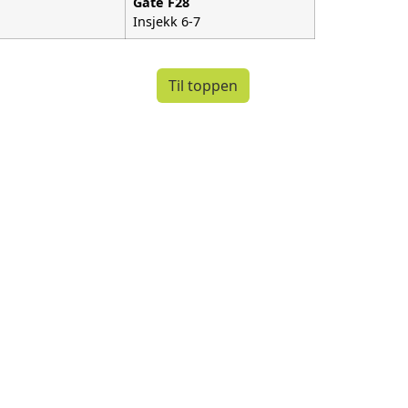
Gate
F28
Insjekk 6-7
Til toppen