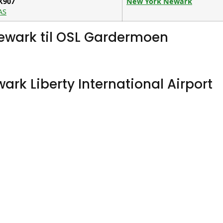
K907
New York Newark
AS
ewark til OSL Gardermoen
ark Liberty International Airport