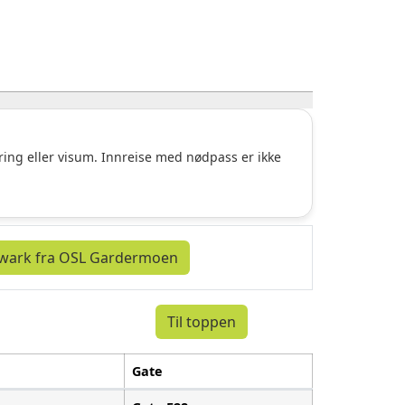
ering eller visum. Innreise med nødpass er ikke
ewark fra OSL Gardermoen
Til toppen
Gate