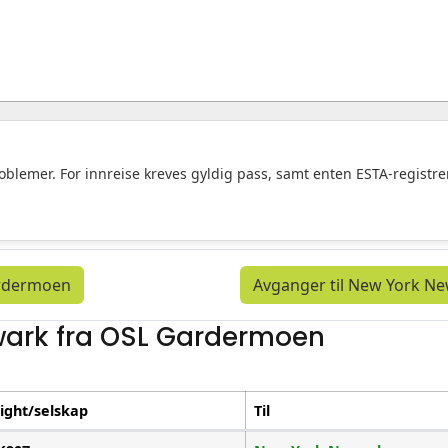
 problemer. For innreise kreves gyldig pass, samt enten ESTA-registr
ardermoen
Avganger til New York N
wark fra OSL Gardermoen
light/selskap
Til