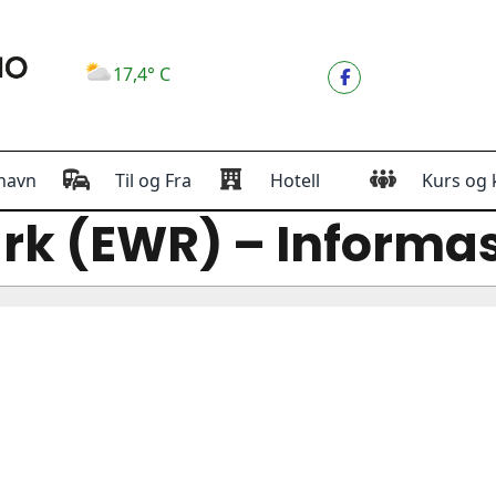
17,4° C
havn
Til og Fra
Hotell
Kurs og 
k (EWR) – Informasj