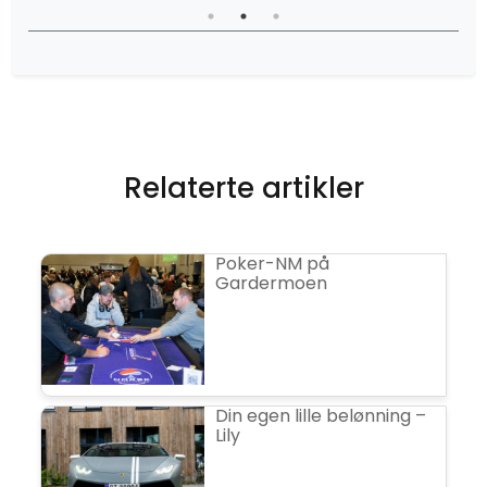
Møtefasiliteter
Møtefasiliteter
Mø
Relaterte artikler
Poker-NM på
Gardermoen
Din egen lille belønning –
Lily