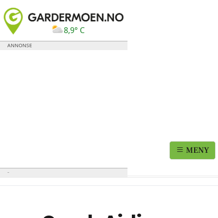
8,9° C
MENY