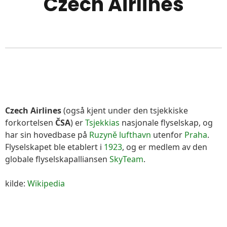
Czech Airlines
Czech Airlines
(også kjent under den tsjekkiske
forkortelsen
ČSA
) er
Tsjekkias
nasjonale flyselskap, og
har sin hovedbase på
Ruzyně lufthavn
utenfor
Praha
.
Flyselskapet ble etablert i
1923
, og er medlem av den
globale flyselskapalliansen
SkyTeam
.
kilde:
Wikipedia