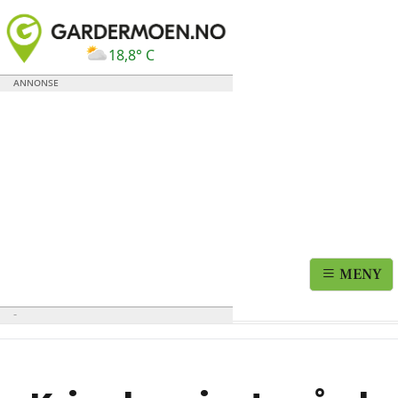
18,8° C
MENY