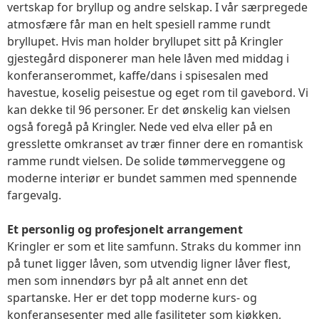
vertskap for bryllup og andre selskap. I vår særpregede
atmosfære får man en helt spesiell ramme rundt
bryllupet. Hvis man holder bryllupet sitt på Kringler
gjestegård disponerer man hele låven med middag i
konferanserommet, kaffe/dans i spisesalen med
havestue, koselig peisestue og eget rom til gavebord. Vi
kan dekke til 96 personer. Er det ønskelig kan vielsen
også foregå på Kringler. Nede ved elva eller på en
gresslette omkranset av trær finner dere en romantisk
ramme rundt vielsen. De solide tømmerveggene og
moderne interiør er bundet sammen med spennende
fargevalg.
Et personlig og profesjonelt arrangement
Kringler er som et lite samfunn. Straks du kommer inn
på tunet ligger låven, som utvendig ligner låver flest,
men som innendørs byr på alt annet enn det
spartanske. Her er det topp moderne kurs- og
konferansesenter med alle fasiliteter som kjøkken,